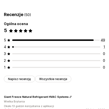
Kontrola dostępu
Pokazywanie i ukrywanie
Reguły niestandardowe
Ograniczenie dostępu
Ukrywanie treści
Dostosowanie
Recenzje
(50)
Reguły niestandardowe
Wyświetlanie niestandardowe
Przyciski
Ogólna ocena
5
5
49
4
1
3
0
2
0
1
0
Napisz recenzję
Wszystkie recenzje
Giant Freeze Natural Refrigerant HVAC Systems
Wielka Brytania
Około 13 godzin korzystania z aplikacji