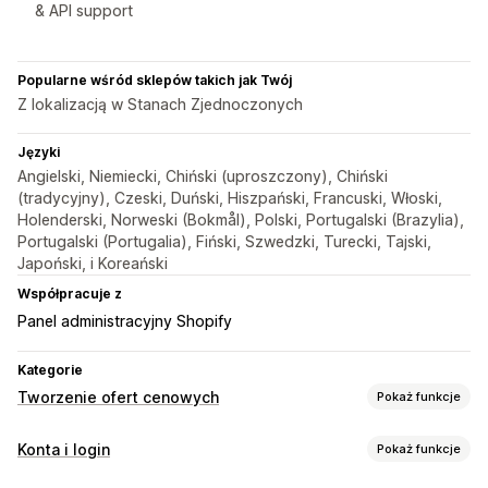
& API support
Popularne wśród sklepów takich jak Twój
Z lokalizacją w Stanach Zjednoczonych
Języki
Angielski, Niemiecki, Chiński (uproszczony), Chiński
(tradycyjny), Czeski, Duński, Hiszpański, Francuski, Włoski,
Holenderski, Norweski (Bokmål), Polski, Portugalski (Brazylia),
Portugalski (Portugalia), Fiński, Szwedzki, Turecki, Tajski,
Japoński, i Koreański
Współpracuje z
Panel administracyjny Shopify
Kategorie
Tworzenie ofert cenowych
Pokaż funkcje
Reguły cenowe
Konta i login
Pokaż funkcje
Ukrywanie ceny
Ceny po logowaniu