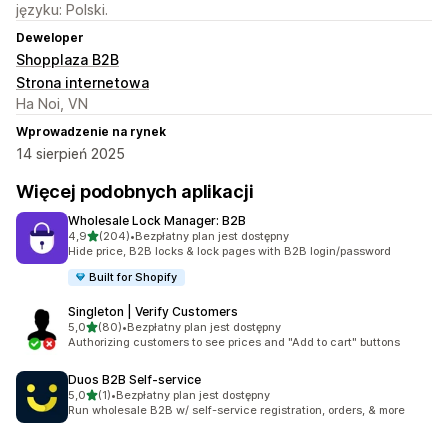
języku: Polski.
Deweloper
Shopplaza B2B
Strona internetowa
Ha Noi, VN
Wprowadzenie na rynek
14 sierpień 2025
Więcej podobnych aplikacji
Wholesale Lock Manager: B2B
na 5 gwiazdek
4,9
(204)
•
Bezpłatny plan jest dostępny
Łączna liczba recenzji: 204
Hide price, B2B locks & lock pages with B2B login/password
Built for Shopify
Singleton | Verify Customers
na 5 gwiazdek
5,0
(80)
•
Bezpłatny plan jest dostępny
Łączna liczba recenzji: 80
Authorizing customers to see prices and "Add to cart" buttons
Duos B2B Self‑service
na 5 gwiazdek
5,0
(1)
•
Bezpłatny plan jest dostępny
Łączna liczba recenzji: 1
Run wholesale B2B w/ self-service registration, orders, & more