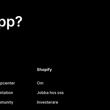
app?
Shopify
lpcenter
Om
ntation
Jobba hos oss
mmunity
Investerare