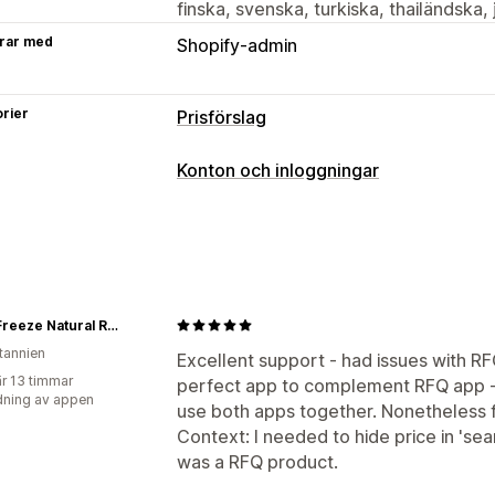
finska, svenska, turkiska, thailändska
rar med
Shopify-admin
rier
Prisförslag
Prissättningsregler
Konton och inloggningar
Dölj pris
Inloggning för pris
Visa och 
Åtkomstkontroll
Anpassning
Begränsa åtkomst
Dölj innehåll
Anpa
Anpassad visning
Knappar
Giant Freeze Natural Refrigerant HVAC Systems
itannien
Excellent support - had issues with RF
r 13 timmar
perfect app to complement RFQ app -
ning av appen
use both apps together. Nonetheless fu
Context: I needed to hide price in 'sea
was a RFQ product.