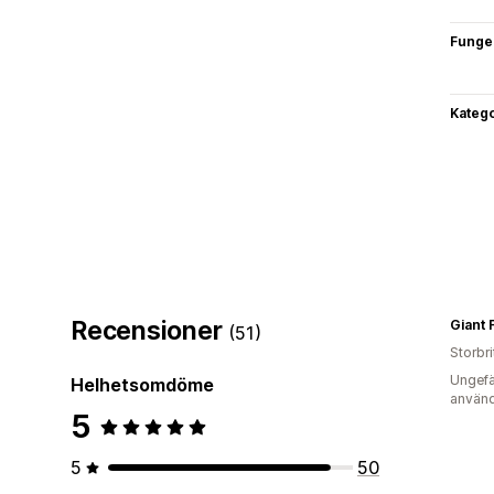
Funge
Katego
Recensioner
(51)
Storbr
Ungefä
Helhetsomdöme
använd
5
5
50