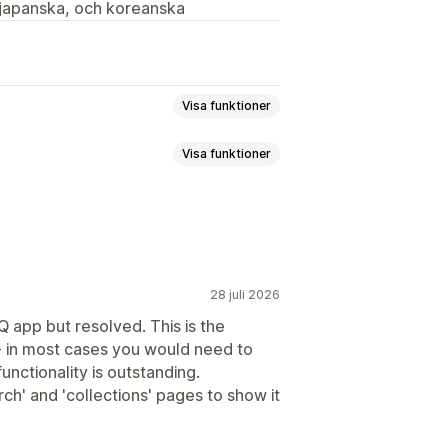
, japanska, och koreanska
Visa funktioner
Visa funktioner
dölj
Anpassade regler
ssade regler
28 juli 2026
Q app but resolved. This is the
 in most cases you would need to
nctionality is outstanding.
rch' and 'collections' pages to show it