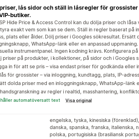
 priser, lås sidor och ställ in låsregler för grossiste
VIP-butiker.
P Hide Price & Access Control kan du dölja priser och låsa va
tyra exakt vem som kan se dem. Ställ in regler baserat på i
s, plats eller ålder. Dölj priser i Googles sökresultat. Ersät
gningsknapp, WhatsApp-länk eller en anpassad uppmaning. F
isuella instrumentpanel. Ingen kodning krävs. Konfigurera på
j priser på produkter, i kollektioner, på sidor och i Googles 
ga in för att se pris – visa endast priser för godkända eller
lås för grossister – via inloggning, kundtagg, plats, IP-adress
ätt dolda priser med en inloggningsknapp, WhatsApp-länk 
handsgranskning av regler i realtid, masshantering, konflik
ehåller automatöversatt text
Visa original
engelska, tyska, kinesiska (förenklad), 
danska, spanska, franska, italienska,
polska, portugisiska (brasiliansk portu