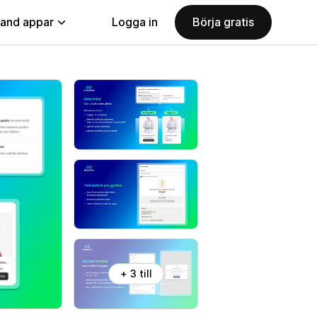
land appar
Logga in
Börja gratis
+ 3 till