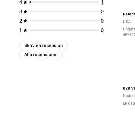
4
1
3
0
Peter
2
0
USA
Ungefä
1
0
använd
Skriv en recension
Alla recensioner
B2B Vi
Nederl
En dag