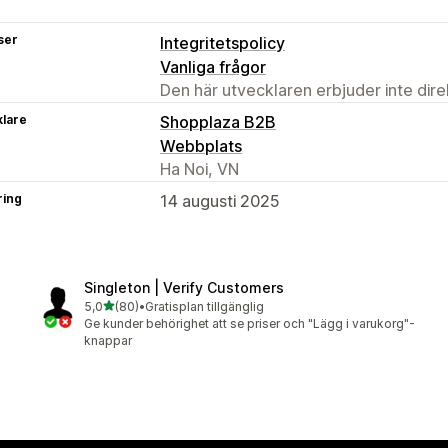
ser
Integritetspolicy
Vanliga frågor
Den här utvecklaren erbjuder inte dir
klare
Shopplaza B2B
Webbplats
Ha Noi, VN
ring
14 augusti 2025
Singleton | Verify Customers
av 5 stjärnor
5,0
(80)
•
Gratisplan tillgänglig
80 recensioner totalt
Ge kunder behörighet att se priser och "Lägg i varukorg"-
knappar