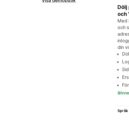
Visa demobutik
Dölj
och 
Med S
och s
adres
inlog
din v
Döl
Log
Sid
Ers
För
Inn
Språk