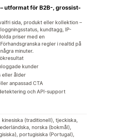
r – utformat för B2B-, grossist-
lfri sida, produkt eller kollektion –
nloggningsstatus, kundtagg, IP-
t dolda priser med en
örhandsgranska regler i realtid på
 några minuter.
sökresultat
 inloggade kunder
 eller ålder
eller anpassad CTA
tdetektering och API-support
kinesiska (traditionell), tjeckiska,
 nederländska, norska (bokmål),
gisiska), portugisiska (Portugal),