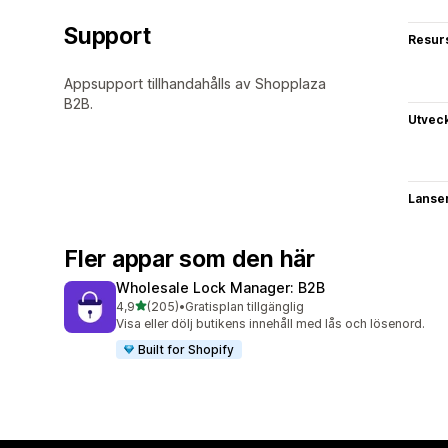
Support
Resur
Appsupport tillhandahålls av Shopplaza
B2B.
Utvec
Lanse
Fler appar som den här
Wholesale Lock Manager: B2B
av 5 stjärnor
4,9
(205)
•
Gratisplan tillgänglig
205 recensioner totalt
Visa eller dölj butikens innehåll med lås och lösenord.
Built for Shopify