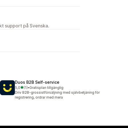
ekt support på Svenska.
Duos B2B Self‑service
av 5 stjärnor
5,0
(1)
•
Gratisplan tillgänglig
1 recensioner totalt
Driv B2B-grossistförsäljning med självbetjäning för
registrering, ordrar med mera