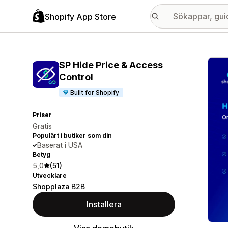
Shopify App Store
Galle
SP Hide Price & Access
Control
Built for Shopify
Priser
Gratis
Populärt i butiker som din
Baserat i USA
Betyg
5,0
(51)
Utvecklare
Shopplaza B2B
Installera