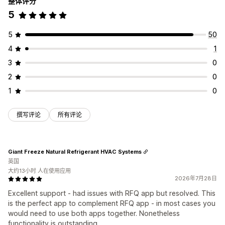
整体评分
5
5
50
4
1
3
0
2
0
1
0
撰写评论
所有评论
Giant Freeze Natural Refrigerant HVAC Systems
英国
大约13小时 人在使用应用
2026年7月28日
Excellent support - had issues with RFQ app but resolved. This
is the perfect app to complement RFQ app - in most cases you
would need to use both apps together. Nonetheless
functionality is outstanding.