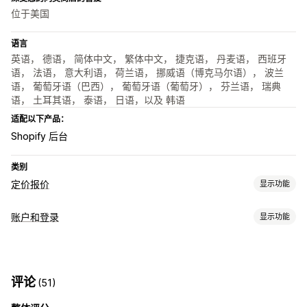
位于美国
语言
英语， 德语， 简体中文， 繁体中文， 捷克语， 丹麦语， 西班牙
语， 法语， 意大利语， 荷兰语， 挪威语（博克马尔语）， 波兰
语， 葡萄牙语（巴西）， 葡萄牙语（葡萄牙）， 芬兰语， 瑞典
语， 土耳其语， 泰语， 日语，以及 韩语
适配以下产品：
Shopify 后台
类别
定价报价
显示功能
定价规则
账户和登录
显示功能
隐藏价格
价格登录
显示和隐藏
自定义规则
访问控制
自定义
限制访问
隐藏内容
自定义规则
自定义显示
按钮
评论
(51)