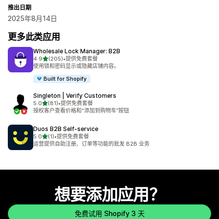
推出日期
2025年8月14日
更多此类应用
Wholesale Lock Manager: B2B
星（满分 5 星）
4.9
(205)
•
提供免费套餐
总共 205 条评论
使用锁和密码显示或隐藏店铺内容。
Built for Shopify
Singleton | Verify Customers
星（满分 5 星）
5.0
(81)
•
提供免费套餐
总共 81 条评论
授权客户查看价格和“添加到购物车”按钮
Duos B2B Self‑service
星（满分 5 星）
5.0
(1)
•
提供免费套餐
总共 1 条评论
运营提供自助注册、订单等功能的批发 B2B 业务
想要添加应用？
免费试用 Shopify 3 天