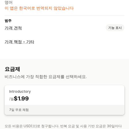
영어
이 앱은 한국어로 번역되지 않았습니다
범주
가격 견적
기능 표시
가격 책정 규칙
가격 책정 - 기타
가격 숨기기
표시 및 숨기기
맞춤 설정
버튼
사용자 지정 링크
요금제
비즈니스에 가장 적합한 요금제를 선택하세요.
Introductory
$1.99
/월
7일 무료 체험
모든 비용은 USD(으)로 청구됩니다. 반복 요금 및 사용 기반 요금은 30일마다