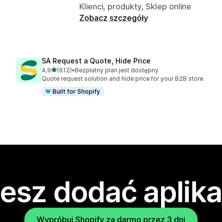
Klienci, produkty, Sklep online
Zobacz szczegóły
SA Request a Quote, Hide Price
na 5 gwiazdek
4,9
(612)
•
Bezpłatny plan jest dostępny
Łączna liczba recenzji: 612
Quote request solution and hide price for your B2B store
Built for Shopify
esz dodać aplika
Wypróbuj Shopify za darmo przez 3 dni