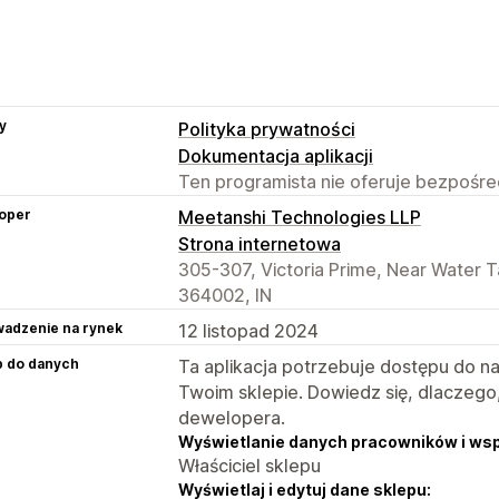
y
Polityka prywatności
Dokumentacja aplikacji
Ten programista nie oferuje bezpośred
oper
Meetanshi Technologies LLP
Strona internetowa
305-307, Victoria Prime, Near Water T
364002, IN
adzenie na rynek
12 listopad 2024
p do danych
Ta aplikacja potrzebuje dostępu do n
Twoim sklepie. Dowiedz się, dlaczego
dewelopera.
Wyświetlanie danych pracowników i ws
Właściciel sklepu
Wyświetlaj i edytuj dane sklepu: