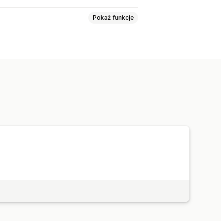
Pokaż funkcje
wanie
Żądanie wyceny
ski
Formularz wyceny
 e-mail