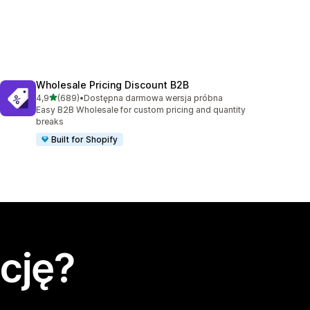
Wholesale Pricing Discount B2B
na 5 gwiazdek
4,9
(689)
•
Dostępna darmowa wersja próbna
Łączna liczba recenzji: 689
Easy B2B Wholesale for custom pricing and quantity
breaks
Built for Shopify
cję?