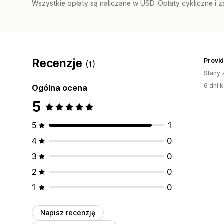
Wszystkie opłaty są naliczane w USD. Opłaty cykliczne i 
Recenzje
(1)
Stany 
6 dni k
Ogólna ocena
5
5
1
4
0
3
0
2
0
1
0
Napisz recenzję