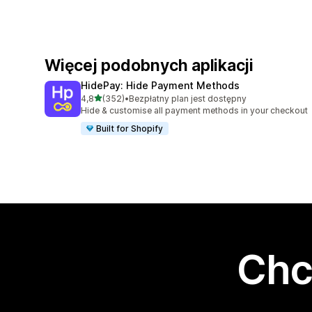
Więcej podobnych aplikacji
HidePay: Hide Payment Methods
na 5 gwiazdek
4,8
(352)
•
Bezpłatny plan jest dostępny
Łączna liczba recenzji: 352
Hide & customise all payment methods in your checkout
Built for Shopify
Chc