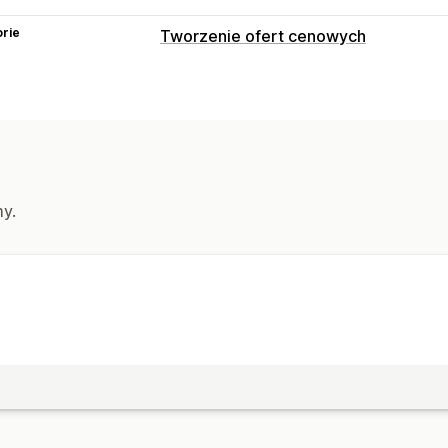
rie
Tworzenie ofert cenowych
Reguły cenowe
Ukrywanie ceny
Pokazywanie i ukry
Dostosowanie
Wyświetlanie niestandardowe
Przyci
my.
Powiadomienia
Alerty administratora
Powiadomienia