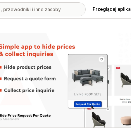
Przeglądaj aplika
nione obrazy w galerii