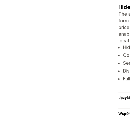
Hide
The a
form 
price
enabl
locat
Hid
Col
Sen
Dis
Ful
Języki
Współ