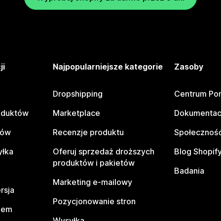
ji
Najpopularniejsze kategorie
Zasoby
Dropshipping
Centrum Po
oduktów
Marketplace
Dokumentac
tów
Recenzje produktu
Społeczność
yłka
Oferuj sprzedaż droższych
Blog Shopif
produktów i pakietów
Badania
Marketing e-mailowy
rsja
Pozycjonowanie stron
pem
Wysyłka