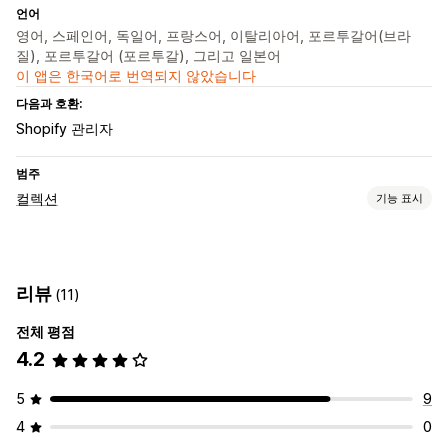
언어
영어, 스페인어, 독일어, 프랑스어, 이탈리아어, 포르투갈어(브라
질), 포르투갈어 (포르투갈), 그리고 일본어
이 앱은 한국어로 번역되지 않았습니다
다음과 호환:
Shopify 관리자
범주
컬렉션
기능 표시
분류 작업
자동
수동
사용자 지정 규칙
아래로 내리기
제품 숨기기
리뷰
(11)
제품 그룹화
전체 평점
컬렉션 관리
4.2
재고 알림
실시간 업데이트
대량 편집
5
9
4
0