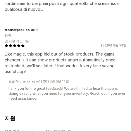
l'ordinamento dei primi posti ogni qual volta che si inserisce
qualcosa di nuovo...
fresherpack.co.uk
영국
앱 사용 기간 9분
2026년 5월 14일
Like magic, this app hid out of stock products. The game
changer is it can show products again automatically once
restocked, we'll see later if that works. A very time saving
useful app!
답글 Migraciones.io개 2026년 5월 14일
hank you for the great feedback! We are thrilled to hear the app is
doing exactly what you need for your inventory. Reach out if you ever
need assistance.
지원