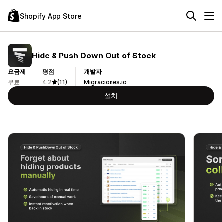
Shopify App Store
Hide & Push Down Out of Stock
요금제
평점
개발자
무료
4.2
(11)
Migraciones.io
설치