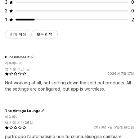
3
0
2
0
1
2
리뷰 작성
모든 리뷰
PilnasNamas.lt
리투아니아
앱 사용 기간 1일
2026년 7월 17일
Not working at all, not sorting down the sold out products. All
the settings are configured, but app is worthless.
The Vintage Lounge
이탈리아
앱 사용 기간 26일
2026년 7월 8일에 편집됨
purtroppo l'automatismo non funziona. Bisogna cambiare