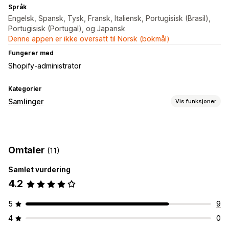
Språk
Engelsk, Spansk, Tysk, Fransk, Italiensk, Portugisisk (Brasil),
Portugisisk (Portugal), og Japansk
Denne appen er ikke oversatt til Norsk (bokmål)
Fungerer med
Shopify-administrator
Kategorier
Samlinger
Vis funksjoner
Sorteringshandlinger
Automatisert
Manual
Tilpassede regler
Flytt ned
Omtaler
(11)
Skjul produkter
Grupper produkter
Samlet vurdering
Administrasjon av samlinger
4.2
Lagerbeholdningsvarsler
Sanntidsoppdateringer
Masseredigering
5
9
4
0