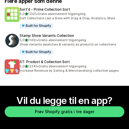
Flere apper som denne
Sort'd ‑ Prime Collection Sort
av 5 stjerner
5,0
(132)
•
Gratis abonnement tilgjengelig
Totalt 132 omtaler
Sort Collections Like a Boss with Drag & Drop, Analytics, More
Built for Shopify
Stamp Show Variants Collection
av 5 stjerner
5,0
(149)
•
Gratis abonnement tilgjengelig
Totalt 149 omtaler
Show variants swatches & variants as products on collections
Built for Shopify
ST: Product & Collection Sort
av 5 stjerner
5,0
(234)
•
Gratis abonnement tilgjengelig
Totalt 234 omtaler
Increase Revenue by Sorting & Merchandising collection pages
Vil du legge til en app?
Prøv Shopify gratis i tre dager