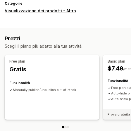
Categorie
Visualizzazione dei prodotti - Altro
Prezzi
Scegli il piano più adatto alla tua attività.
Free plan
Basic plan
$7.49
Gratis
/me
Funzionalità
Funzionalità
Free plan's a
Manually publish/unpublish out-of-stock
Auto-hide pr
Auto-show p
Prova gratuita 