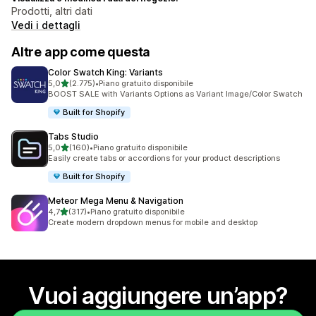
Prodotti, altri dati
Vedi i dettagli
Altre app come questa
Color Swatch King: Variants
stelle su 5
5,0
(2.775)
•
Piano gratuito disponibile
2775 recensioni totali
BOOST SALE with Variants Options as Variant Image/Color Swatch
Built for Shopify
Tabs Studio
stelle su 5
5,0
(160)
•
Piano gratuito disponibile
160 recensioni totali
Easily create tabs or accordions for your product descriptions
Built for Shopify
Meteor Mega Menu & Navigation
stelle su 5
4,7
(317)
•
Piano gratuito disponibile
317 recensioni totali
Create modern dropdown menus for mobile and desktop
Vuoi aggiungere un’app?