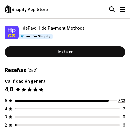
Shopify App Store
HidePay: Hide Payment Methods
Built for Shopify
Instalar
Reseñas
(352)
Calificación general
4,8
5
333
4
2
3
0
2
6