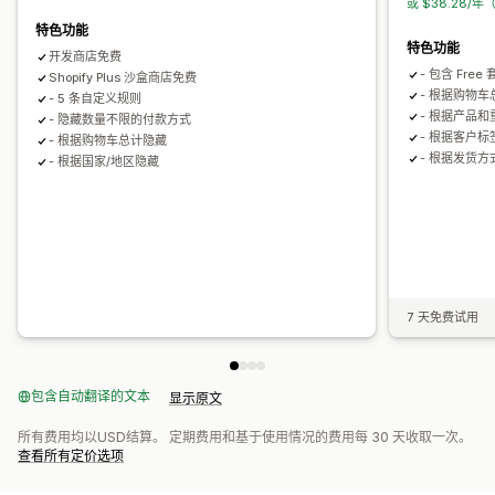
或 $38.28/
特色功能
特色功能
开发商店免费
- 包含 Fre
Shopify Plus 沙盒商店免费
- 根据购物
- 5 条自定义规则
- 根据产品
- 隐藏数量不限的付款方式
- 根据客户
- 根据购物车总计隐藏
- 根据发货
- 根据国家/地区隐藏
7 天免费试用
包含自动翻译的文本
显示原文
所有费用均以USD结算。 定期费用和基于使用情况的费用每 30 天收取一次。
查看所有定价选项