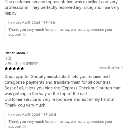
The customer service representative was excellent and very
professional. They perfectly resolved my issue, and I am very
happy.
Nextools已回复 2026年6月18日
Thank you very much for your review, we really appreciate your
support 😊
Planet Cards
法国
大约1小时 人在使用应用
2026年6月26日
Great app for Shopify merchants. It lets you rename and
categorize payments and translate them for all countries.
Best of all, it lets you hide the “Express Checkout” button that
was getting in the way at the top of the cart.
Customer service is very responsive and extremely helpful.
Thank you very much.
Nextools已回复 2026年6月26日
Thank you very much for your review, we really appreciate your
support 😊