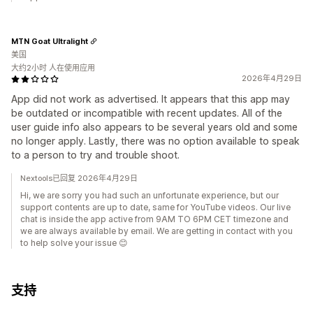
MTN Goat Ultralight
美国
大约2小时 人在使用应用
2026年4月29日
App did not work as advertised. It appears that this app may
be outdated or incompatible with recent updates. All of the
user guide info also appears to be several years old and some
no longer apply. Lastly, there was no option available to speak
to a person to try and trouble shoot.
Nextools已回复 2026年4月29日
Hi, we are sorry you had such an unfortunate experience, but our
support contents are up to date, same for YouTube videos. Our live
chat is inside the app active from 9AM TO 6PM CET timezone and
we are always available by email. We are getting in contact with you
to help solve your issue 😊
支持