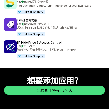
星（满分 5 星）
4.9
(612)
•
提供免费套餐
总共 612 条评论
Add quotation request form, hide price for your B2B store
Built for Shopify
B2B批发价优惠
星（满分 5 星）
4.9
(689)
•
提供免费试用
总共 689 条评论
通过定制的 B2B 批发定价和全球销售来增加销售额
Built for Shopify
SP Hide Price & Access Control
星（满分 5 星）
5.0
(51)
•
免费
总共 51 条评论
隐藏价格、登录查看价格、批发锁定页面 - B2B/VIP
Built for Shopify
想要添加应用？
免费试用 Shopify 3 天