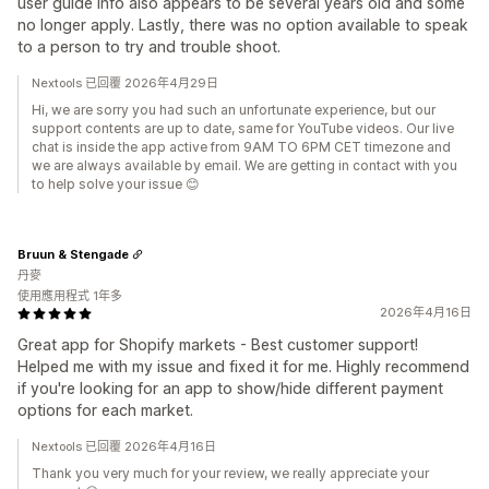
user guide info also appears to be several years old and some
no longer apply. Lastly, there was no option available to speak
to a person to try and trouble shoot.
Nextools 已回覆 2026年4月29日
Hi, we are sorry you had such an unfortunate experience, but our
support contents are up to date, same for YouTube videos. Our live
chat is inside the app active from 9AM TO 6PM CET timezone and
we are always available by email. We are getting in contact with you
to help solve your issue 😊
Bruun & Stengade
丹麥
使用應用程式 1年多
2026年4月16日
Great app for Shopify markets - Best customer support!
Helped me with my issue and fixed it for me. Highly recommend
if you're looking for an app to show/hide different payment
options for each market.
Nextools 已回覆 2026年4月16日
Thank you very much for your review, we really appreciate your