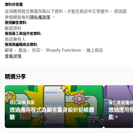
資料存取權
這項應用程式需要存取以下資料，才能在商店中正常運作。 原因請
參閱開發者的
隱私權政策
。
檢視顧客資料:
敏感資料
檢視員工與協作者資料:
商店擁有人
檢視與編輯商店資料:
顧客、 產品、 折扣、 Shopify Functions、 線上商店
查看詳情
精選分享
自訂結帳頁面
強化後端運
透過應用程式為顧客量身設計結帳體
透過應用程式
驗
能。