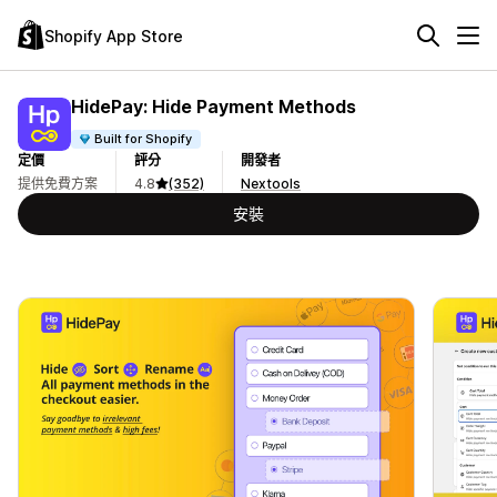
Shopify App Store
HidePay: Hide Payment Methods
Built for Shopify
定價
評分
開發者
提供免費方案
4.8
(352)
Nextools
安裝