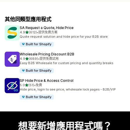
其他同類型應用程式
SA Request a Quote, Hide Price
滿分 5 顆星
4.9
(612)
•
提供免費方案
共有 612 則評價
Quote request solution and hide price for your B2B store
Built for Shopify
Wholesale Pricing Discount B2B
滿分 5 顆星
4.9
(689)
•
提供免費試用
共有 689 則評價
Easy B2B Wholesale for custom pricing and quantity breaks
Built for Shopify
SP Hide Price & Access Control
滿分 5 顆星
5.0
(51)
•
免費
共有 51 則評價
Hide price, login to see price, wholesale lock pages - B2B/VIP
Built for Shopify
想要新增應用程式嗎？