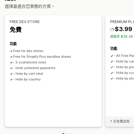
選擇最適合您業務的方案。
FREE DEV STORE
PREMIUM PL
$3.99
免費
/月
或每年 $38.2
功能
功能
Free for dev stores
- All Free P
Free for Shopify Plus sandbox stores
- Hide by car
- 5 customized rules
- Hide by pr
- Hide unlimited payments
- Hide by cu
- Hide by cart total
- Hide by sh
- Hide by country
7 天免費試用