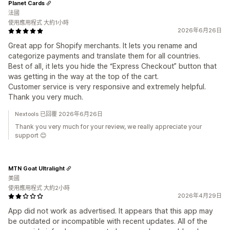
Planet Cards
法國
使用應用程式 大約1小時
2026年6月26日
Great app for Shopify merchants. It lets you rename and
categorize payments and translate them for all countries.
Best of all, it lets you hide the “Express Checkout” button that
was getting in the way at the top of the cart.
Customer service is very responsive and extremely helpful.
Thank you very much.
Nextools 已回覆 2026年6月26日
Thank you very much for your review, we really appreciate your
support 😊
MTN Goat Ultralight
美國
使用應用程式 大約2小時
2026年4月29日
App did not work as advertised. It appears that this app may
be outdated or incompatible with recent updates. All of the