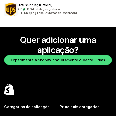
UPS Shipping (Official)
de 5 estrelas
4,8
(117)
•
Instalação gratuita
117 total de avaliações
UPS Shipping Label Automation Dashboard
Quer adicionar uma
aplicação?
Experimente a Shopify gratuitamente durante 3 dias
Categorias de aplicação
Principais categorias