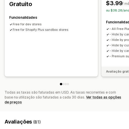
$3.99
Gratuito
/ m
ou $38.28/an
Funcionalidades
Funcionalida
Free for dev stores
- All Free P
Free for Shopify Plus sandbox stores
- Hide by car
- Hide by pr
- Hide by cu
- Hide by ca
- Premium su
Avaliação grat
Todas as taxas são faturadas em USD. As taxas recorrentes e com
base na utilização são faturadas a cada 30 dias.
Ver todas as opções
de preços
Avaliações
(81)