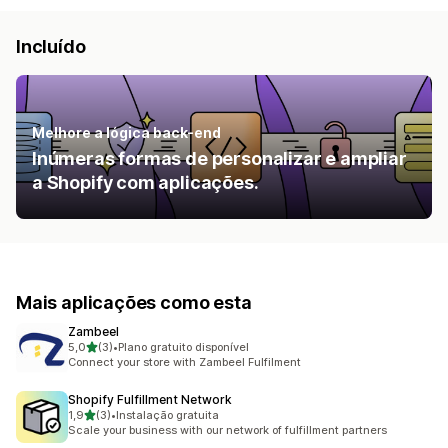
Incluído
Melhore a lógica back-end
Inúmeras formas de personalizar e ampliar
a Shopify com aplicações.
Mais aplicações como esta
Zambeel
de 5 estrelas
5,0
(3)
•
Plano gratuito disponível
3 total de avaliações
Connect your store with Zambeel Fulfilment
Shopify Fulfillment Network
de 5 estrelas
1,9
(3)
•
Instalação gratuita
3 total de avaliações
Scale your business with our network of fulfillment partners