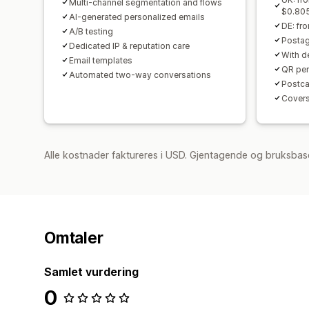
Multi-channel segmentation and flows
$0.805
AI-generated personalized emails
DE: fro
A/B testing
Postage
Dedicated IP & reputation care
With d
Email templates
QR per
Automated two-way conversations
Postca
Covers
Alle kostnader faktureres i USD. Gjentagende og bruksbase
Omtaler
Samlet vurdering
0