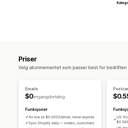
Katego
Priser
Velg abonnementet som passer best for bedriften 
Emails
Postca
$0
$0.5
engangsbetaling
Funksjoner
Funksj
As low as $0.0002/email, never expires
US: fr
$0.589
Sync Shopify data — orders, customers
UK: fr