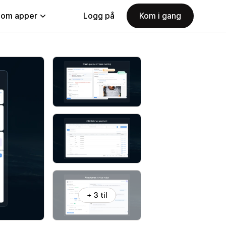
nom apper
Logg på
Kom i gang
+ 3 til