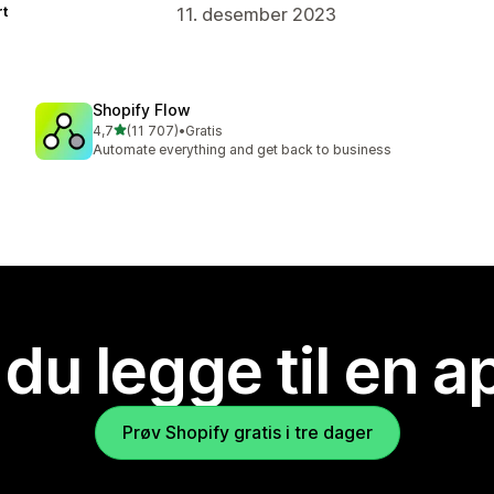
rt
11. desember 2023
Shopify Flow
av 5 stjerner
4,7
(11 707)
•
Gratis
Totalt 11707 omtaler
Automate everything and get back to business
 du legge til en 
Prøv Shopify gratis i tre dager