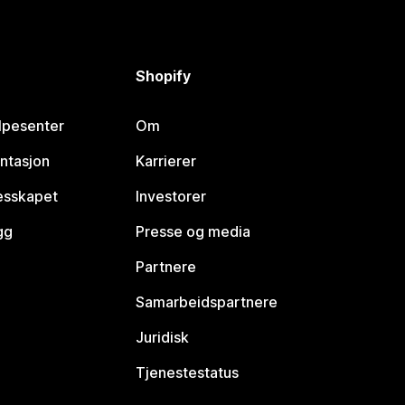
Shopify
lpesenter
Om
ntasjon
Karrierer
lesskapet
Investorer
gg
Presse og media
Partnere
Samarbeidspartnere
Juridisk
Tjenestestatus