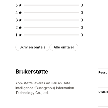
5
0
4
0
3
0
2
0
1
0
Skriv en omtale
Alle omtaler
Brukerstøtte
Ressu
App-støtte leveres av HaiFan Data
Intelligence (Guangzhou) Information
Utvikl
Technology Co., Ltd..