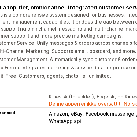
d a top-tier, omnichannel-integrated customer ser
ns is a comprehensive system designed for businesses, inte
lient management capabilities. It bridges the gap between
 supporting omnichannel messaging and multi-channel marke
omer support and more precise marketing campaigns.
tomer Service. Unify messages & orders across channels for
ti-Channel Marketing. Supports email, postcard, and more.
stomer Management. Automatically sync customer & order d
a Fusion. Integrates marketing & service data for precise cu
it-Free. Customers, agents, chats - all unlimited.
Kinesisk (forenklet), Engelsk, og Kinesi
Denne appen er ikke oversatt til Nors
rer med
Amazon
eBay
Facebook messenger
WhatsApp api