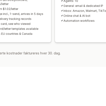
Agents: 10
/letter
General: email & dedicated IP
m $1.02/letter
Inbox: Amazon, Walmart, TikT
 incl., 1-send, arrives in 5 days
Online chat & AI bot
elivery tracking records
Automation workflows
 card, see who viewed
rd/letter templates available
 EU countries & Canada
rte kostnader faktureres hver 30. dag.