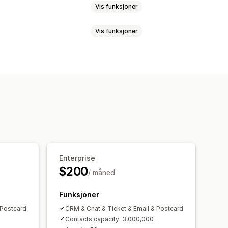
Vis funksjoner
Vis funksjoner
Sosiale medier
Flere språk
postmeldinger for mersalg
st-e-poster
Oppfølgings-e-poster
r
Bestillingsoppdateringer
Upsell
inger
mstmeldinger
Chatknapper
ort
Utløsere og regler
ar
Enterprise
$200
/ måned
Funksjoner
 Postcard
CRM & Chat & Ticket & Email & Postcard
Contacts capacity: 3,000,000