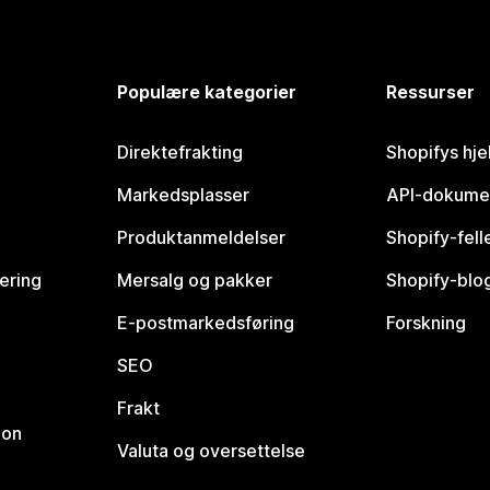
Populære kategorier
Ressurser
Direktefrakting
Shopifys hje
Markedsplasser
API-dokume
Produktanmeldelser
Shopify-fel
vering
Mersalg og pakker
Shopify-blo
E-postmarkedsføring
Forskning
SEO
Frakt
jon
Valuta og oversettelse