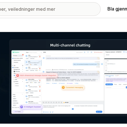
Bla gjen
ri med fremhevede bilder