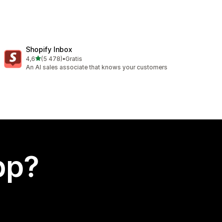
Shopify Inbox
av 5 stjerner
4,6
(5 478)
•
Gratis
Totalt 5478 omtaler
An AI sales associate that knows your customers
app?