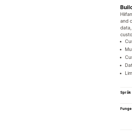
Buil
Hiifa
and c
data,
cust
Cus
Mul
Cu
Dat
Lim
Språk
Funge