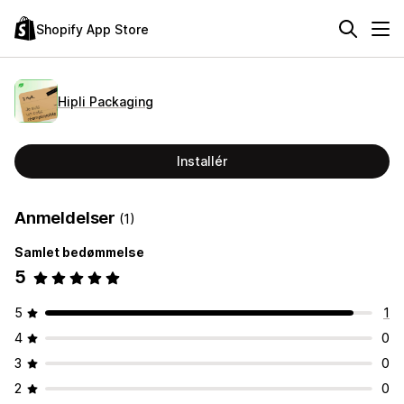
Shopify App Store
Hipli Packaging
Installér
Anmeldelser
(1)
Samlet bedømmelse
5
5
1
4
0
3
0
2
0