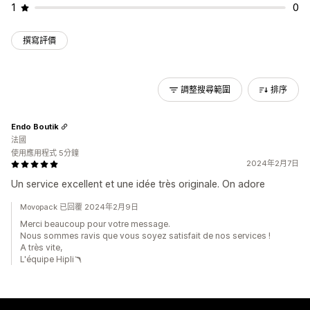
1
0
撰寫評價
調整搜尋範圍
排序
Endo Boutik
法國
使用應用程式 5分鐘
2024年2月7日
Un service excellent et une idée très originale. On adore
Movopack 已回覆 2024年2月9日
Merci beaucoup pour votre message.
Nous sommes ravis que vous soyez satisfait de nos services !
A très vite,
L'équipe Hipli🪃