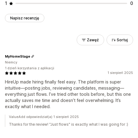
1
0
Napisz recenzję
Zawęź
Sortuj
MyHomeStage
Niemcy
1 dzień korzystania z aplikacji
1 sierpień 2025
HireUp made hiring finally feel easy. The platform is super
intuitive—posting jobs, reviewing candidates, messaging—
everything just flows. I’ve tried other tools before, but this one
actually saves me time and doesn’t feel overwhelming. It’s
exactly what I needed.
ValueAdd odpowiedział(a) 1 sierpień 2025
Thanks for the review! "Just flows" is exactly what I was going for :)