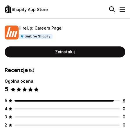
Shopify App Store
HireUp: Careers Page
Built for Shopify
Zainstaluj
Recenzje
(8)
Ogólna ocena
5
5
8
4
0
3
0
2
0