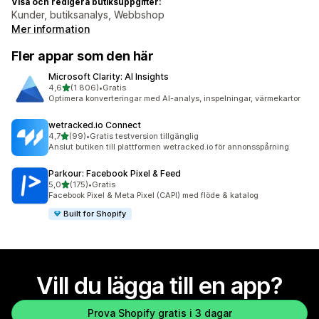
Visa och redigera butiksuppgifter:
Kunder, butiksanalys, Webbshop
Mer information
Fler appar som den här
Microsoft Clarity: AI Insights
av 5 stjärnor
4,6
(1 806)
•
Gratis
1806 recensioner totalt
Optimera konverteringar med AI-analys, inspelningar, värmekartor
wetracked.io Connect
av 5 stjärnor
4,7
(99)
•
Gratis testversion tillgänglig
99 recensioner totalt
Anslut butiken till plattformen wetracked.io för annonsspårning
Parkour: Facebook Pixel & Feed
av 5 stjärnor
5,0
(175)
•
Gratis
175 recensioner totalt
Facebook Pixel & Meta Pixel (CAPI) med flöde & katalog
Built for Shopify
Vill du lägga till en app?
Prova Shopify gratis i 3 dagar