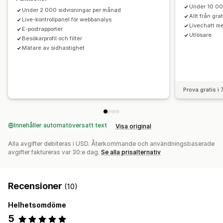
Diagram och rapporter
Under 10 00
Under 2 000 sidvisningar per månad
Heatmaps
Analyspanel
Rapporter från flera butiker
Allt från gr
Live-kontrollpanel för webbanalys
Dataexport
Rapportschemaläggning
Aviseringar
Livechatt m
E-postrapporter
Utlösare
Uppfyller GDPR
Besökarprofil och filter
Mätare av sidhastighet
Prova gratis i
Innehåller automatöversatt text
Visa original
Alla avgifter debiteras i USD. Återkommande och användningsbaserade
avgifter faktureras var 30:e dag.
Se alla prisalternativ
Recensioner
(10)
Helhetsomdöme
5