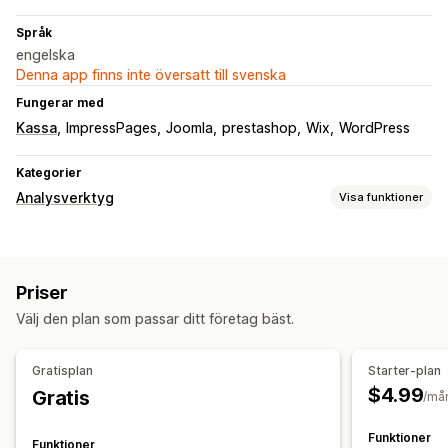
Språk
engelska
Denna app finns inte översatt till svenska
Fungerar med
Kassa
ImpressPages
Joomla
prestashop
Wix
WordPress
Kategorier
Analysverktyg
Visa funktioner
Kundbeteende
Spårning i realtid
Aktivitetsspårning
Händelsespårning
Priser
Segmentering
Sidvisningar
Besökarens IP-adress
Välj den plan som passar ditt företag bäst.
Livstidsvärde (LTV)
Brutna länkar
Lojalitetsanalys
Marknadsföring och försäljning
Gratisplan
Starter-plan
Kassaanalys
Inköpsspårning
Trattanalys
UTM-spårning
$4.99
Gratis
/må
Pixelspårning
Funktioner
Funktioner