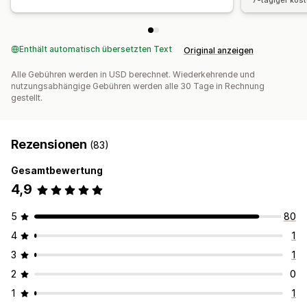
7-tägiger kos
Enthält automatisch übersetzten Text
Original anzeigen
Alle Gebühren werden in USD berechnet. Wiederkehrende und
nutzungsabhängige Gebühren werden alle 30 Tage in Rechnung
gestellt.
Rezensionen
(83)
Gesamtbewertung
4,9
5
80
4
1
3
1
2
0
1
1