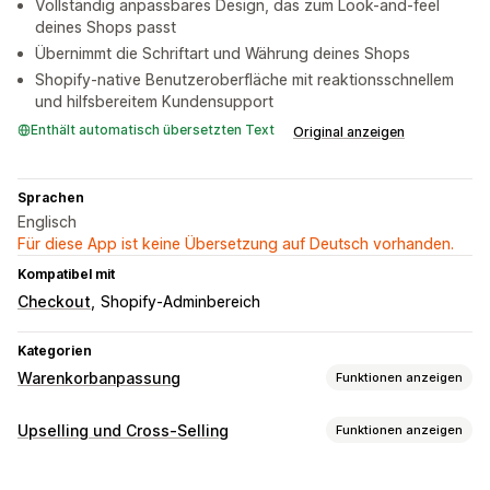
Vollständig anpassbares Design, das zum Look-and-feel
deines Shops passt
Übernimmt die Schriftart und Währung deines Shops
Shopify-native Benutzeroberfläche mit reaktionsschnellem
und hilfsbereitem Kundensupport
Enthält automatisch übersetzten Text
Original anzeigen
Sprachen
Englisch
Für diese App ist keine Übersetzung auf Deutsch vorhanden.
Kompatibel mit
Checkout
Shopify-Adminbereich
Kategorien
Warenkorbanpassung
Funktionen anzeigen
Warenkorbanzeige
Upselling und Cross-Selling
Funktionen anzeigen
Ankündigungen
Benutzerdefinierte Stile
Anpassung
Benutzerdefinierte Regeln
Werbeaktionen