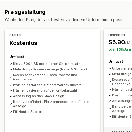
Warenkorb-Upselling
Produktseiten-Upselling
Responsivität für Mobilgeräte
Warenkorbeinschub
Preisgestaltung
Ankündigungsleiste
Fortschrittsleiste
Upselling
Wähle den Plan, der am besten zu deinem Unternehmen passt.
Warenkorbeinschub
Benutzerdefinierte Regeln
Mehr kaufen, mehr sparen
Kostenloser Versand
Angebote und Empfehlungen
Versandleiste
Prämieneinlösung
Gestaffelte Prämien
Starter
Unlimited
Kostenlose Geschenke
Kostenloser Versand
Kostenlose Geschenke
Massenrabatte
$5.90
Kostenlos
/ M
Mengenrabatte
Gestaffelte Rabatte
oder $59/Jahr 
Umfasst
Umfasst
Bis zu 500 USD monatlicher Shop-Umsatz
Unbegrenzt
Mehrstufige Prämienanzeige (bis zu 5 Stufen!)
Mehrstufige 
Kostenloser Versand, Bestellrabatte und
Geschenke
Kostenloser 
Geschenke
Prämien basierend auf dem Warenkorbwert
Prämien bas
Prämien basierend auf der Artikelanzahl
Prämien basi
Anpassung an das Shop-Design
Anpassung 
Benutzerdefinierte Platzierungsoptionen für die
Anzeige
Benutzerdefi
Anzeige
Effizienter Support
Effizienter 