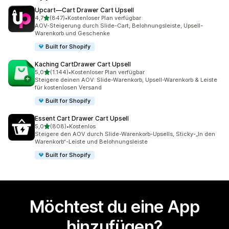
Upcart—Cart Drawer Cart Upsell
von 5 Sternen
4,7
(847)
•
Kostenloser Plan verfügbar
847 Rezensionen insgesamt
AOV-Steigerung durch Slide-Cart, Belohnungsleiste, Upsell-
Warenkorb und Geschenke
Built for Shopify
Kaching CartDrawer Cart Upsell
von 5 Sternen
5,0
(1.144)
•
Kostenloser Plan verfügbar
1144 Rezensionen insgesamt
Steigere deinen AOV: Slide-Warenkorb, Upsell-Warenkorb & Leiste
für kostenlosen Versand
Built for Shopify
Essent Cart Drawer Cart Upsell
von 5 Sternen
5,0
(808)
•
Kostenlos
808 Rezensionen insgesamt
Steigere den AOV durch Slide-Warenkorb-Upsells, Sticky-„In den
Warenkorb“-Leiste und Belohnungsleiste
Built for Shopify
Möchtest du eine App
hinzufügen?