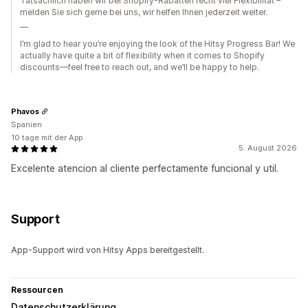
Tatsächlich haben wir bei Shopify-Rabatten recht viel Flexibilität –
melden Sie sich gerne bei uns, wir helfen Ihnen jederzeit weiter.
__
I’m glad to hear you’re enjoying the look of the Hitsy Progress Bar! We
actually have quite a bit of flexibility when it comes to Shopify
discounts—feel free to reach out, and we’ll be happy to help.
Phavos
Spanien
10 tage mit der App
5. August 2026
Excelente atencion al cliente perfectamente funcional y util.
Support
App-Support wird von Hitsy Apps bereitgestellt.
Ressourcen
Datenschutzerklärung