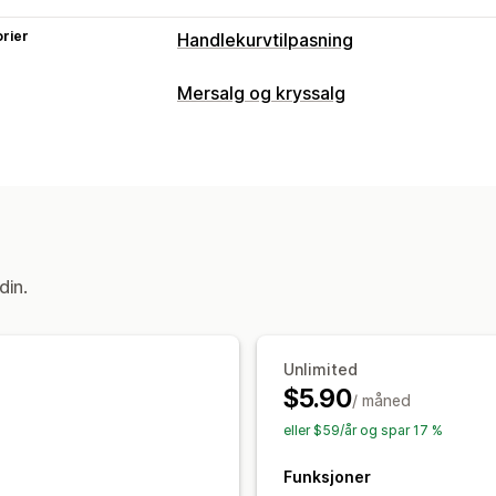
rier
Handlekurvtilpasning
Handlekurv-visning
Mersalg og kryssalg
Kunngjøringer
Tilpassede stiler
Tilp
Tilpasning
Mobilresponsiv
Handlekurvskuff
Mersalg i handlekurv
Mersalg på pro
Mersalg
Progresjonsfelt
Handlekurvskuff
Til
Kjøp mer, spar mer
Gratis frakt
Frakt
Tilbud og anbefalinger
Nivåbelønninger
Gratis gaver
Masse
Gratis gaver
Gratis frakt
Volumrabat
din.
Unlimited
$5.90
/ måned
eller $59/år og spar 17 %
Funksjoner