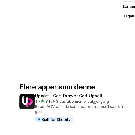
Lanse
Tilgang
Flere apper som denne
Upcart—Cart Drawer Cart Upsell
av 5 stjerner
4,7
(846)
•
Gratis abonnement tilgjengelig
Totalt 846 omtaler
Boost AOV w/ slide cart, reward bar, upsell cart & free
gifts
Built for Shopify