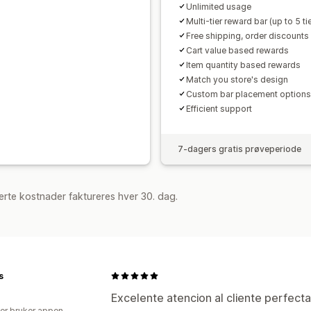
Unlimited usage
Multi-tier reward bar (up to 5 tie
Free shipping, order discounts 
Cart value based rewards
Item quantity based rewards
Match you store's design
Custom bar placement options
Efficient support
7-dagers gratis prøveperiode
rte kostnader faktureres hver 30. dag.
s
Excelente atencion al cliente perfecta
er bruker appen