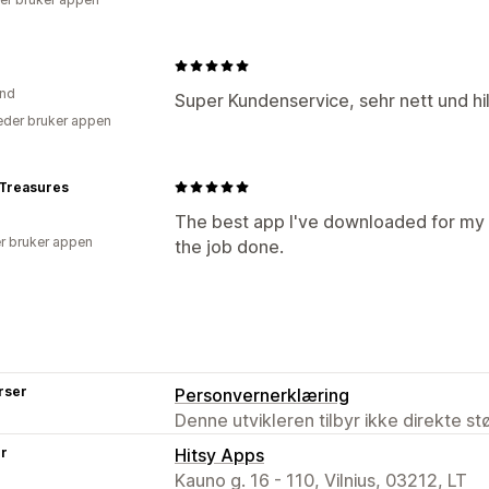
and
Super Kundenservice, sehr nett und hil
der bruker appen
Treasures
The best app I've downloaded for my st
r bruker appen
the job done.
rser
Personvernerklæring
Denne utvikleren tilbyr ikke direkte s
er
Hitsy Apps
Kauno g. 16 - 110, Vilnius, 03212, LT