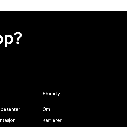
app?
Shopify
lpesenter
Om
ntasjon
Karrierer