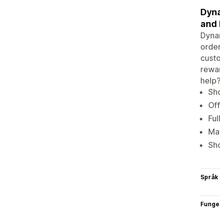
Dyna
and 
Dynam
order
custo
rewar
help?
Sho
Off
Ful
Mat
Sho
Språk
Funge