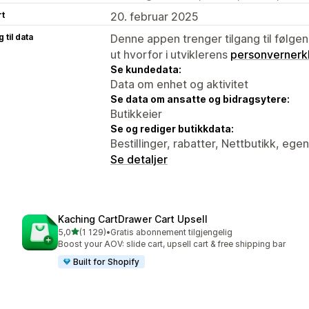
rt
20. februar 2025
 til data
Denne appen trenger tilgang til følgen
ut hvorfor i utviklerens
personvernerk
Se kundedata:
Data om enhet og aktivitet
Se data om ansatte og bidragsytere:
Butikkeier
Se og rediger butikkdata:
Bestillinger, rabatter, Nettbutikk, ege
Se detaljer
Kaching CartDrawer Cart Upsell
av 5 stjerner
5,0
(1 129)
•
Gratis abonnement tilgjengelig
Totalt 1129 omtaler
Boost your AOV: slide cart, upsell cart & free shipping bar
Built for Shopify