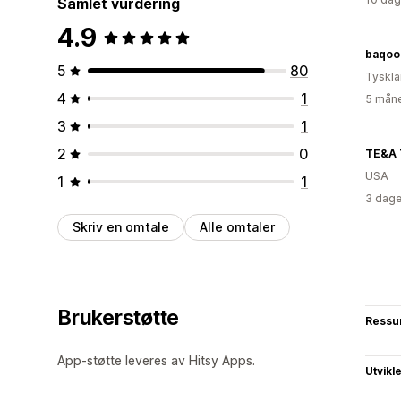
Samlet vurdering
4.9
baqoo
5
80
Tyskl
4
1
5 måne
3
1
2
0
TE&A 
USA
1
1
3 dage
Skriv en omtale
Alle omtaler
Brukerstøtte
Ressu
App-støtte leveres av Hitsy Apps.
Utvikl