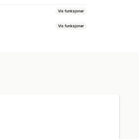
Vis funksjoner
Vis funksjoner
assede regler
Kampanjer
duktside
Kunngjøringsfelt
passede regler
felt
Innløsning av belønninger
rabatter
ter
Rabatter på flere nivåer