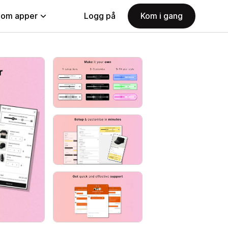
nom apper
Logg på
Kom i gang