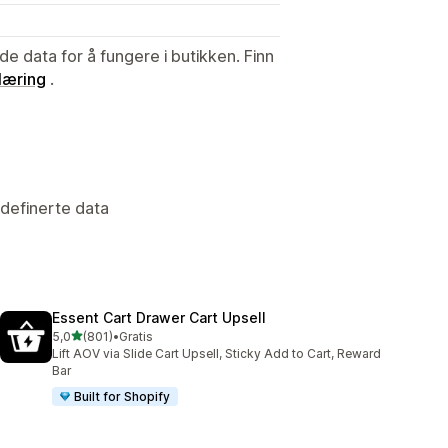
de data for å fungere i butikken. Finn
læring
.
ndefinerte data
Essent Cart Drawer Cart Upsell
av 5 stjerner
5,0
(801)
•
Gratis
Totalt 801 omtaler
Lift AOV via Slide Cart Upsell, Sticky Add to Cart, Reward
Bar
Built for Shopify