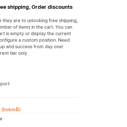
ree shipping, Order discounts
 they are to unlocking free shipping,
umber of items in the cart. You can
rt is empty or display the current
 configure a custom position. Need
tup and success from day one!
ent tier only
pport
k (bokmål)
or