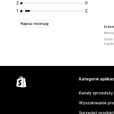
2
0
1
2
Napisz recenzję
Croco
Włoch
Około 
z aplik
Kategorie aplikac
Kanały sprzedaży
Wyszukiwanie pr
Sprzedaż produk