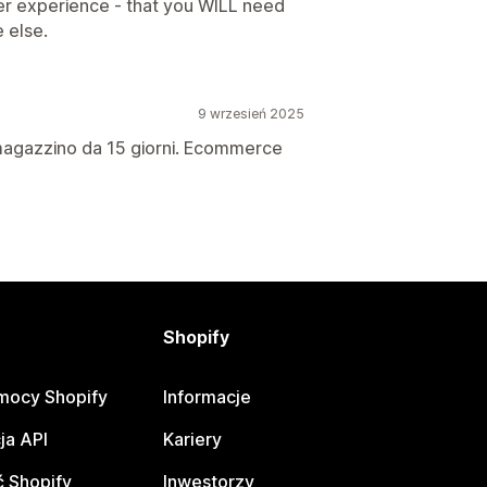
mer experience - that you WILL need
 else.
9 wrzesień 2025
 magazzino da 15 giorni. Ecommerce
Shopify
mocy Shopify
Informacje
ja API
Kariery
 Shopify
Inwestorzy