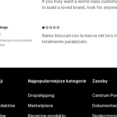
If you truly want a world class custo
to build a loved brand, look for anyone
dogs
y
Siamo bloccati con la merce nel loro
miesiąca korzystania
totalmente paralizzato.
acji
ji
Najpopularniejsze kategorie
Zasoby
Dropshipping
Centrum Po
oduktów
Marketplace
Dokumentac
tów
Recenzje produktu
Społeczność