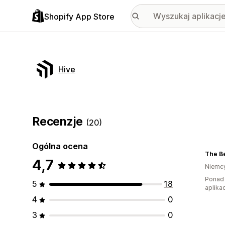
Shopify App Store
Hive
Recenzje
(20)
Ogólna ocena
The Be
4,7
Niemc
Ponad 
5
18
aplikac
4
0
3
0