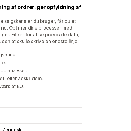
ring af ordrer, genopfyldning af
ke salgskanaler du bruger, får du et
nering. Optimer dine processer med
ger. Filtrer for at se præcis de data,
 uden at skulle skrive en eneste linje
ngspanel.
te.
 og analyser.
t, eller adskil dem.
tværs af EU.
Zendesk