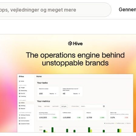
Gennem
ri med udvalgte billeder