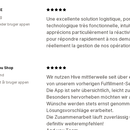
ÉE
ig
Une excellente solution logistique, p
der bruger appen
technologique très fonctionnelle, intui
apprécions particulièrement la réactiv
pour répondre rapidement à nos demand
réellement la gestion de nos opératio
ou Shop
and
Wir nutzen Hive mittlerweile seit übe
et år bruger appen
von unserem vorherigen Fulfillment-S
Die App ist sehr übersichtlich, leicht 
Besonders hervorheben möchten wir 
Wünsche werden stets ernst genomme
Lösungsvorschläge erarbeitet.
Die Zusammenarbeit läuft zuverlässig 
definitiv weiterempfehlen!