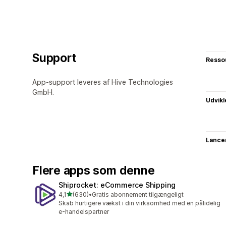
Support
Resso
App-support leveres af Hive Technologies
GmbH.
Udvikl
Lance
Flere apps som denne
Shiprocket: eCommerce Shipping
ud af 5 stjerner
4,1
(630)
•
Gratis abonnement tilgængeligt
630 anmeldelser i alt
Skab hurtigere vækst i din virksomhed med en pålidelig
e-handelspartner