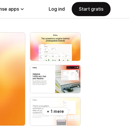
se apps
Log ind
Start gratis
+ 1 mere