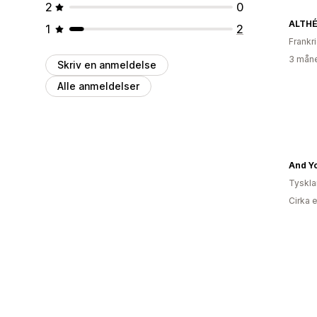
2
0
ALTH
1
2
Frankr
3 måne
Skriv en anmeldelse
Alle anmeldelser
And Y
Tyskl
Cirka 