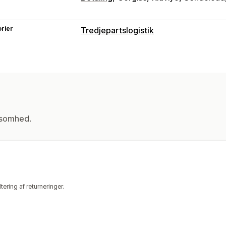
rier
Tredjepartslogistik
Ordrestyring
Klargøring
Batchbehandling
Videres
Leveringspriser
Tilpasset emballage
Sporing af flere fragtfirmaer
Sporing
Kundenotifikationer
Sporingshistorik
ksomhed.
Forudbetalte returneringer
Lagerstyring
Automatisk synkronisering
Lagerunde
SKU-kortlægning
Sporing af fordærv
ering af returneringer.