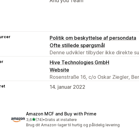
And you Team
urcer
Politik om beskyttelse af persondata
Ofte stillede spørgsmål
Denne udvikler tilbyder ikke direkte s
er
Hive Technologies GmbH
Website
Rosenstraße 16, c/o Oskar Ziegler, Ber
ret
14. januar 2022
Amazon MCF and Buy with Prime
ud af 5 stjerner
3,6
(74)
•
Gratis at installere
74 anmeldelser i alt
Brug dit Amazon-lager til hurtig og pålidelig levering