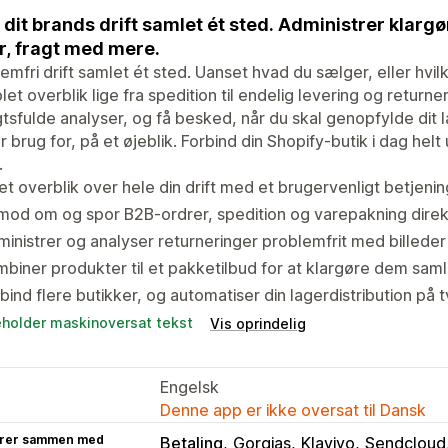
 dit brands drift samlet ét sted. Administrer klargø
r, fragt med mere.
emfri drift samlet ét sted. Uanset hvad du sælger, eller hvil
et overblik lige fra spedition til endelig levering og retur
gtsfulde analyser, og få besked, når du skal genopfylde dit la
r brug for, på et øjeblik. Forbind din Shopify-butik i dag helt
.
et overblik over hele din drift med et brugervenligt betjeni
od om og spor B2B-ordrer, spedition og varepakning direk
inistrer og analyser returneringer problemfrit med billeder
biner produkter til et pakketilbud for at klargøre dem samle
bind flere butikker, og automatiser din lagerdistribution på 
eholder maskinoversat tekst
Vis oprindelig
Engelsk
Denne app er ikke oversat til Dansk
rer sammen med
Betaling
Gorgias
Klaviyo
Sendcloud