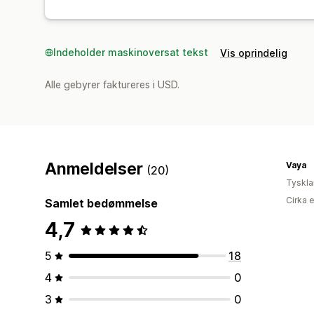
Indeholder maskinoversat tekst
Vis oprindelig
Alle gebyrer faktureres i USD.
Anmeldelser
Vaya
(20)
Tyskl
Cirka 
Samlet bedømmelse
4,7
5
18
4
0
3
0