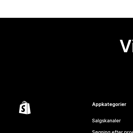
V
Appkategorier
Salgskanaler
Søgning efter pro