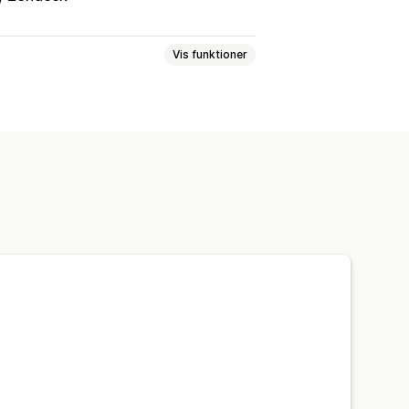
Vis funktioner
endelse af ordrer
Fragtlabels
Pakkesedler
sside
Sporingslinks
Returneringer
rretninger
Flere lagre
elighed
Analyser