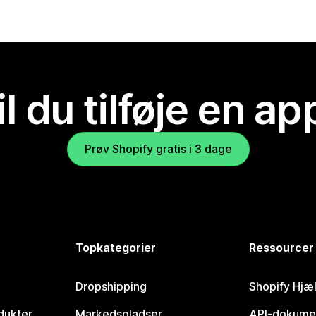
il du tilføje en ap
Prøv Shopify gratis i 3 dage
Topkategorier
Ressourcer
Dropshipping
Shopify Hjæ
dukter
Markedspladser
API-dokume