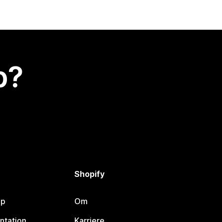
p?
Shopify
lp
Om
ntation
Karriere