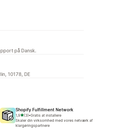
upport på Dansk.
lin, 10178, DE
Shopify Fulfillment Network
ud af 5 stjerner
1,9
(3)
•
Gratis at installere
3 anmeldelser i alt
Skaler din virksomhed med vores netværk af
klargøringspartnere