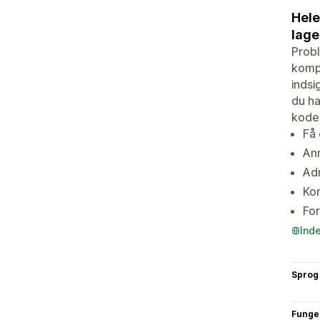
Hele
lage
Probl
kompl
indsi
du ha
kode
Få 
Anm
Adm
Kom
For
Ind
Sprog
Funge