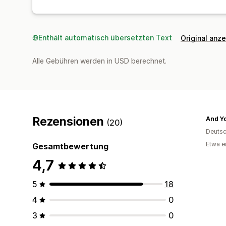
Enthält automatisch übersetzten Text
Original anz
Alle Gebühren werden in USD berechnet.
Rezensionen
And Y
(20)
Deutsc
Etwa e
Gesamtbewertung
4,7
5
18
4
0
3
0