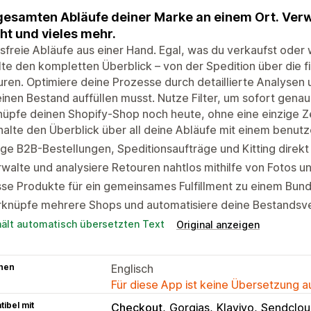
gesamten Abläufe deiner Marke an einem Ort. Verw
ht und vieles mehr.
sfreie Abläufe aus einer Hand. Egal, was du verkaufst oder
te den kompletten Überblick – von der Spedition über die fi
ren. Optimiere deine Prozesse durch detaillierte Analysen 
inen Bestand auffüllen musst. Nutze Filter, um sofort genau
üpfe deinen Shopify-Shop noch heute, ohne eine einzige Z
alte den Überblick über all deine Abläufe mit einem benut
ge B2B-Bestellungen, Speditionsaufträge und Kitting direkt 
walte und analysiere Retouren nahtlos mithilfe von Fotos 
se Produkte für ein gemeinsames Fulfillment zu einem Bun
knüpfe mehrere Shops und automatisiere deine Bestandsver
hält automatisch übersetzten Text
Original anzeigen
hen
Englisch
Für diese App ist keine Übersetzung 
ibel mit
Checkout
Gorgias
Klaviyo
Sendclou