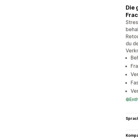
Die 
Frac
Stres
behal
Retou
du de
Verkn
Beh
Fra
Ver
Fas
Ver
Ent
Sprac
Kompat