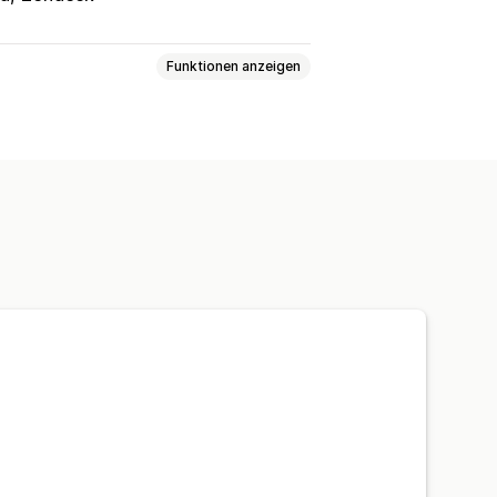
Funktionen anzeigen
ll-Routing
Versandetiketten
rpackung
Lieferscheine
ister
Tracking-Seite
ungen
Tracking-Verlauf
Rückgaben
andsbenachrichtigungen
olgung verderblicher Waren