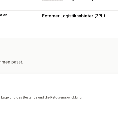
orien
Externer Logistikanbieter (3PL)
Bestellverwaltung
Fulfillment
Batch-Verarbeitung
Beste
Versandtarife
Benutzerdefinierte Ve
Verfolgung mehrerer Versanddienstle
Tracking-Links
Kundenbenachrichtig
hmen passt.
Im Voraus bezahlte Rückgaben
Inventarmanagement
Automatische Synchronisierung
Best
Mehrere Lager
SKU-Zuordnung
Verf
Analysen
e Lagerung des Bestands und die Retourenabwicklung.