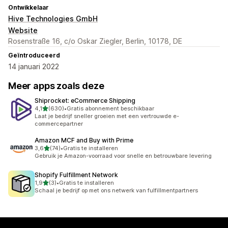
Ontwikkelaar
Hive Technologies GmbH
Website
Rosenstraße 16, c/o Oskar Ziegler, Berlin, 10178, DE
Geïntroduceerd
14 januari 2022
Meer apps zoals deze
Shiprocket: eCommerce Shipping
van 5 sterren
4,1
(630)
•
Gratis abonnement beschikbaar
630 recensies in totaal
Laat je bedrijf sneller groeien met een vertrouwde e-
commercepartner
Amazon MCF and Buy with Prime
van 5 sterren
3,6
(74)
•
Gratis te installeren
74 recensies in totaal
Gebruik je Amazon-voorraad voor snelle en betrouwbare levering
Shopify Fulfillment Network
van 5 sterren
1,9
(3)
•
Gratis te installeren
3 recensies in totaal
Schaal je bedrijf op met ons netwerk van fulfillmentpartners