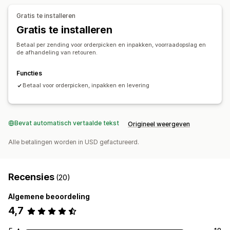
Trackingpagina
Trackinglinks
Klantmeldingen
Gratis te installeren
Trackinggeschiedenis
Retouren
Voorafbetaalde retouren
Gratis te installeren
Voorraadbeheer
Betaal per zending voor orderpicken en inpakken, voorraadopslag en
Automatische synchronisatie
Voorraadmeldingen
de afhandeling van retouren.
Meerdere magazijnen
SKU-toewijzing
Functies
Bederfelijke producten volgen
Analytics
Betaal voor orderpicken, inpakken en levering
Bevat automatisch vertaalde tekst
Origineel weergeven
Alle betalingen worden in USD gefactureerd.
Recensies
(20)
Algemene beoordeling
4,7