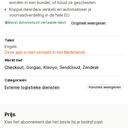
worden in een bundel, of houd ze gescheiden.
Koppel meerdere winkels en automatiseer je
voorraadverdeling in de hele EU.
Bevat automatisch vertaalde tekst
Origineel weergeven
Talen
Engels
Deze app is niet vertaald in het Nederlands
Werkt met
Checkout
Gorgias
Klaviyo
Sendcloud
Zendesk
Categorieën
Externe logistieke diensten
Functies weergeven
Bestellingenbeheer
Fulfilment
Batchverwerking
Verzendroutes
Prijs
Verzendlabels
Verzendtarieven
Aangepaste verpakking
Kies het abonnement dat het beste bij je bedrijf past.
Pakbonnen
Tracking bij meerdere vervoerders