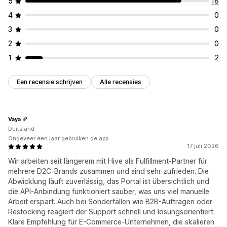
5
18
4
0
3
0
2
0
1
2
Een recensie schrijven
Alle recensies
Vaya
Duitsland
Ongeveer een jaar gebruiken de app
17 juli 2026
Wir arbeiten seit längerem mit Hive als Fulfillment-Partner für
mehrere D2C-Brands zusammen und sind sehr zufrieden. Die
Abwicklung läuft zuverlässig, das Portal ist übersichtlich und
die API-Anbindung funktioniert sauber, was uns viel manuelle
Arbeit erspart. Auch bei Sonderfällen wie B2B-Aufträgen oder
Restocking reagiert der Support schnell und lösungsorientiert.
Klare Empfehlung für E-Commerce-Unternehmen, die skalieren