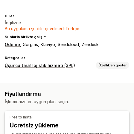
Diller
İngilizce
Bu uygulama şu dile çevrilmedi:Türkçe
Şunlarla birlikte çalışır:
Ödeme
Gorgias
Klaviyo
Sendcloud
Zendesk
Kategoriler
Üçüncü taraf lojistik hizmeti (3PL)
Özellikleri göster
Sipariş yönetimi
Sipariş gönderimi
Toplu işleme
Sipariş yönlendirme
Fiyatlandırma
Kargo etiketleri
Kargo ücretleri
Özel ambalaj
İşletmenize en uygun planı seçin.
Sevk irsaliyeleri
Çoklu taşıyıcı şirket takibi
Takip sayfası
Takip bağlantıları
Müşteri bildirimleri
Takip geçmişi
Free to install
İadeler
Ön ödeme iadeleri
Ücretsiz yükleme
Envanter yönetimi