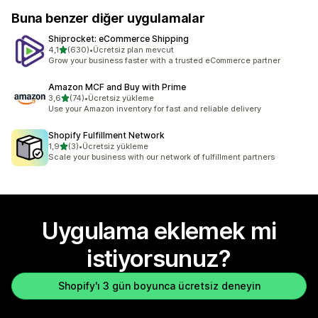
Buna benzer diğer uygulamalar
Shiprocket: eCommerce Shipping
5 yıldız üzerinden
4,1
(630)
•
Ücretsiz plan mevcut
toplam 630 değerlendirme
Grow your business faster with a trusted eCommerce partner
Amazon MCF and Buy with Prime
5 yıldız üzerinden
3,6
(74)
•
Ücretsiz yükleme
toplam 74 değerlendirme
Use your Amazon inventory for fast and reliable delivery
Shopify Fulfillment Network
5 yıldız üzerinden
1,9
(3)
•
Ücretsiz yükleme
toplam 3 değerlendirme
Scale your business with our network of fulfillment partners
Uygulama eklemek mi
istiyorsunuz?
Shopify'ı 3 gün boyunca ücretsiz deneyin