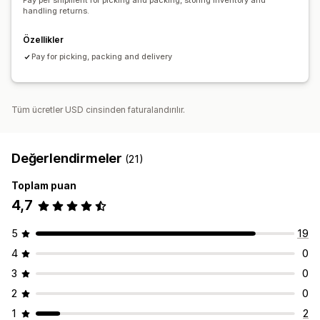
Pay per shipment for picking and packing, storing inventory and
Otomatik senkronizasyon
Stok uyarıları
Çoklu depo
handling returns.
SKU haritalama
Bozulabilir ürün takibi
Analizler
Özellikler
Pay for picking, packing and delivery
Tüm ücretler USD cinsinden faturalandırılır.
Değerlendirmeler
(21)
Toplam puan
4,7
5
19
4
0
3
0
2
0
1
2