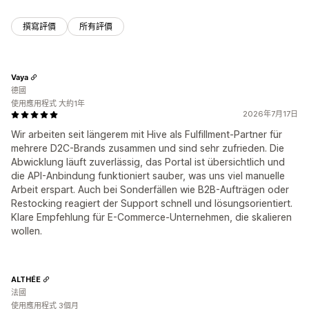
撰寫評價
所有評價
Vaya
德國
使用應用程式 大約1年
2026年7月17日
Wir arbeiten seit längerem mit Hive als Fulfillment-Partner für
mehrere D2C-Brands zusammen und sind sehr zufrieden. Die
Abwicklung läuft zuverlässig, das Portal ist übersichtlich und
die API-Anbindung funktioniert sauber, was uns viel manuelle
Arbeit erspart. Auch bei Sonderfällen wie B2B-Aufträgen oder
Restocking reagiert der Support schnell und lösungsorientiert.
Klare Empfehlung für E-Commerce-Unternehmen, die skalieren
wollen.
ALTHÉE
法國
使用應用程式 3個月