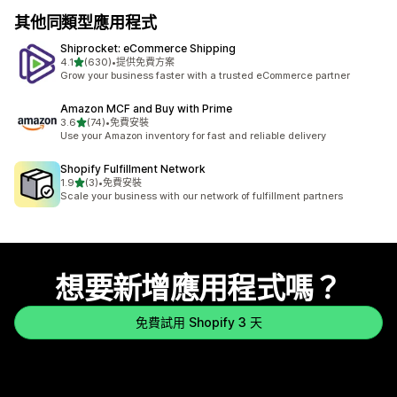
其他同類型應用程式
Shiprocket: eCommerce Shipping
滿分 5 顆星
4.1
(630)
•
提供免費方案
共有 630 則評價
Grow your business faster with a trusted eCommerce partner
Amazon MCF and Buy with Prime
滿分 5 顆星
3.6
(74)
•
免費安裝
共有 74 則評價
Use your Amazon inventory for fast and reliable delivery
Shopify Fulfillment Network
滿分 5 顆星
1.9
(3)
•
免費安裝
共有 3 則評價
Scale your business with our network of fulfillment partners
想要新增應用程式嗎？
免費試用 Shopify 3 天