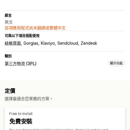
語言
英文
這項應用程式尚未翻譯成繁體中文
可與以下項目搭配使用
結帳頁面
Gorgias
Klaviyo
Sendcloud
Zendesk
類別
第三方物流 (3PL)
顯示功能
訂單管理
出貨作業
批次處理
訂單路線規劃
託運單標籤
運費費率
定價
客製化包材
裝箱單
多家貨運業者追蹤
追蹤頁面
追蹤連結
選擇最適合您業務的方案。
顧客通知
追蹤記錄
退貨
退貨預付
庫存管理
Free to install
自動同步
庫存提醒
多倉庫
SKU 對應
易變質產品追蹤
分析
免費安裝