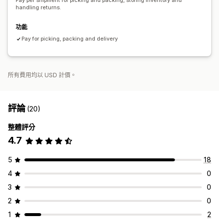
Pay per shipment for picking and packing, storing inventory and
handling returns.
功能
Pay for picking, packing and delivery
所有費用均以 USD 計價。
評論
(20)
整體評分
4.7
5
18
4
0
3
0
2
0
1
2