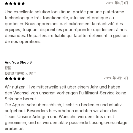
2026年6月1日
Une excellente solution logistique, portée par une plateforme
technologique très fonctionnelle, intuitive et pratique au
quotidien. Nous apprécions particulièrement la réactivité des
équipes, toujours disponibles pour répondre rapidement à nos
demandes. Un partenaire fiable qui facilite réellement la gestion
de nos opérations.
And You Shop
德國
使用應用程式 大約1年
2026年5月18日
Wir nutzen Hive mittlerweile seit über einem Jahr und haben
den Wechsel von unserem vorherigen Fulfillment-Service keine
Sekunde bereut.
Die App ist sehr übersichtlich, leicht zu bedienen und intuitiv
aufgebaut. Besonders hervorheben möchten wir aber das
Team: Unsere Anliegen und Wünsche werden stets ernst
genommen, und es werden aktiv passende Lösungsvorschläge
erarbeitet.