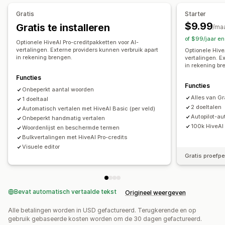
Vertaling van metavelden
SEO-vertaling
URL-vertaling
Gratis
Starter
Terminologiebeheer
$9.99
Gratis te installeren
/ma
of $99/jaar e
Optionele HiveAI Pro-creditpakketten voor AI-
vertalingen. Externe providers kunnen verbruik apart
Optionele Hive
in rekening brengen.
vertalingen. E
in rekening br
Functies
Functies
Onbeperkt aantal woorden
Alles van Gr
1 doeltaal
2 doeltalen
Automatisch vertalen met HiveAI Basic (per veld)
Autopilot-au
Onbeperkt handmatig vertalen
100k HiveAI
Woordenlijst en beschermde termen
Bulkvertalingen met HiveAI Pro-credits
Visuele editor
Gratis proefp
Bevat automatisch vertaalde tekst
Origineel weergeven
Alle betalingen worden in USD gefactureerd. Terugkerende en op
gebruik gebaseerde kosten worden om de 30 dagen gefactureerd.