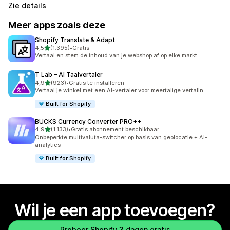
Zie details
Meer apps zoals deze
Shopify Translate & Adapt
van 5 sterren
4,5
(1.395)
•
Gratis
1395 recensies in totaal
Vertaal en stem de inhoud van je webshop af op elke markt
T Lab – AI Taalvertaler
van 5 sterren
4,9
(923)
•
Gratis te installeren
923 recensies in totaal
Vertaal je winkel met een AI-vertaler voor meertalige vertalin
Built for Shopify
BUCKS Currency Converter PRO++
van 5 sterren
4,9
(1.133)
•
Gratis abonnement beschikbaar
1133 recensies in totaal
Onbeperkte multivaluta-switcher op basis van geolocatie + AI-
analytics
Built for Shopify
Wil je een app toevoegen?
Probeer Shopify 3 dagen gratis