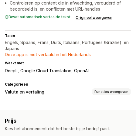
Controleren op content die in afwachting, verouderd of
beoordeeld is, en conflicten met URL-handles
Bevat automatisch vertaalde tekst
Origineel weergeven
Talen
Engels, Spaans, Frans, Duits, Italiaans, Portugees (Brazilië), en
Japans
Deze app is niet vertaald in het Nederlands
Werkt met
DeepL
Google Cloud Translation
OpenAI
Categorieën
Valuta en vertaling
Functies weergeven
Vertaling
Automatische vertaling
Prijs
Vertalingen automatisch synchroniseren
Bulkvertaling
Kies het abonnement dat het beste bij je bedrijf past.
Vertaling van afbeeldingen
Handmatige vertaling