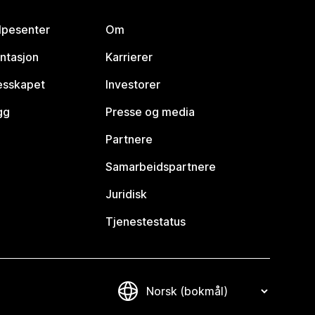
lpesenter
Om
ntasjon
Karrierer
lesskapet
Investorer
gg
Presse og media
Partnere
Samarbeidspartnere
Juridisk
Tjenestestatus