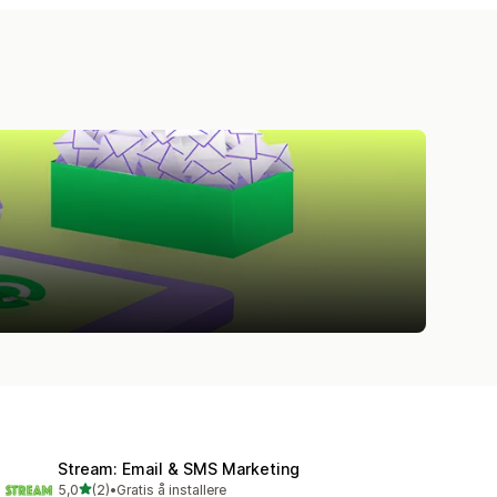
Stream: Email & SMS Marketing
av 5 stjerner
5,0
(2)
•
Gratis å installere