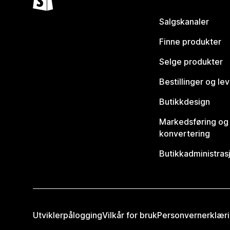
Salgskanaler
Finne produkter
Selge produkter
Bestillinger og le
Butikkdesign
Markedsføring og
konvertering
Butikkadministras
Utviklerpålogging
Vilkår for bruk
Personvernerklær