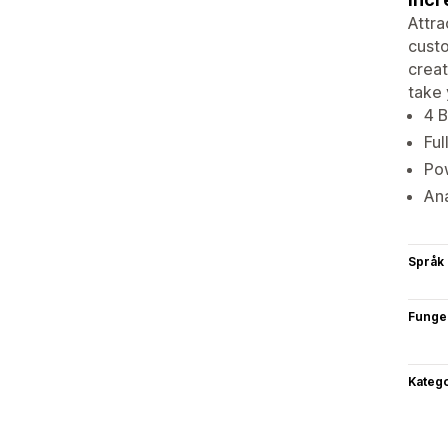
Attra
custo
creat
take 
4 B
Ful
Pow
Ana
Språk
Funge
Katego