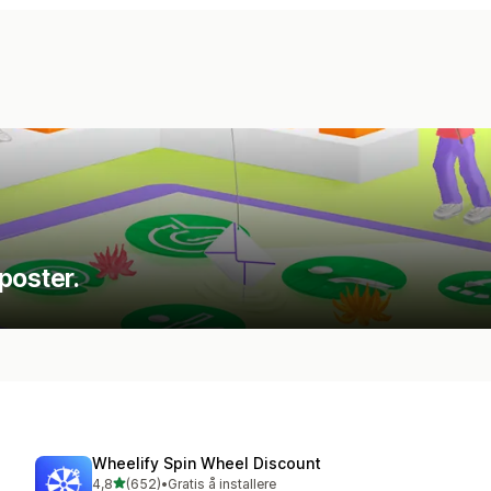
poster.
Wheelify Spin Wheel Discount
av 5 stjerner
4,8
(652)
•
Gratis å installere