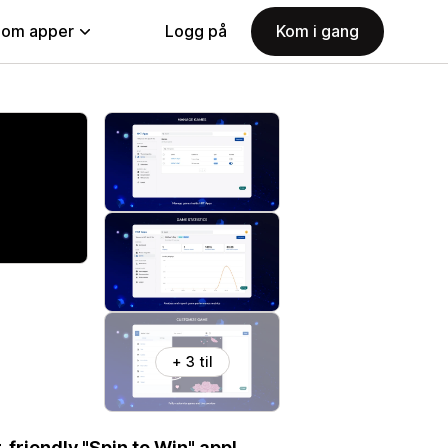
nom apper
Logg på
Kom i gang
+ 3 til
friendly "Spin to Win" app!