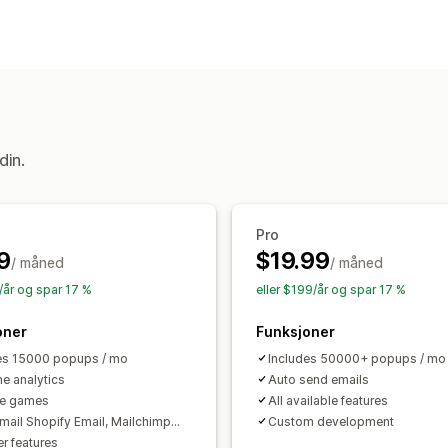
Rabattkoder
Kuponger
Kjøp én, få é
Popup-typer
Prosentbaserte rabatter
Gratis frakt
Popup-vinduer for salg
Popup-vindue
Administrere rabatter
Lykkehjul
Skjemaer
Egendefinerte 
Automasjoner
Sporing
Rapportering
Administrere popup-vinduer
Maler
Liste for innhenting av e-post
din.
Utløsere og regler
Analyse
API-er 
Pro
9
$19.99
/ måned
/ måned
/år og spar 17 %
eller $199/år og spar 17 %
oner
Funksjoner
es 15000 popups / mo
Includes 50000+ popups / mo
me analytics
Auto send emails
le games
All available features
mail Shopify Email, Mailchimp...
Custom development
er features