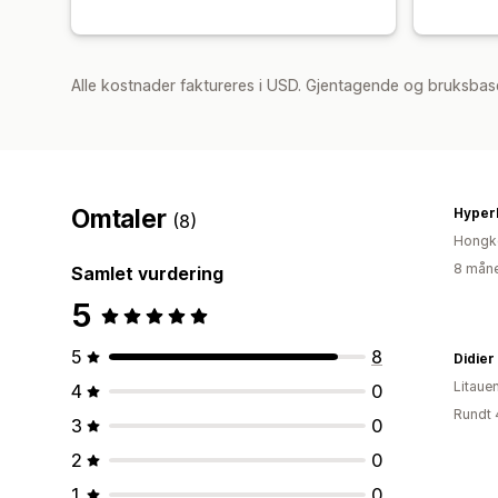
Alle kostnader faktureres i USD. Gjentagende og bruksbas
Omtaler
Hyperl
(8)
Hongk
8 måne
Samlet vurdering
5
5
8
Didie
Litaue
4
0
Rundt 
3
0
2
0
1
0