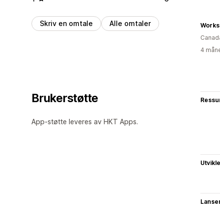
Skriv en omtale
Alle omtaler
Works
Canad
4 måne
Brukerstøtte
Ressu
App-støtte leveres av HKT Apps.
Utvikl
Lanse