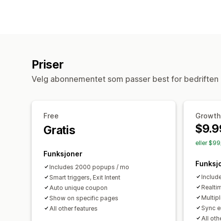
Priser
Velg abonnementet som passer best for bedriften 
Free
Growth
$9.9
Gratis
eller $99
Funksjoner
Funksj
Includes 2000 popups / mo
Includ
Smart triggers, Exit Intent
Realti
Auto unique coupon
Multip
Show on specific pages
Sync e
All other features
All oth