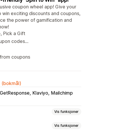
lusive coupon wheel app! Give your
to win exciting discounts and coupons,
ce the power of gamification and
 now!
 Pick a Gift
upon codes...
s from coupons
k (bokmål)
GetResponse
Klaviyo
Mailchimp
Vis funksjoner
Vis funksjoner