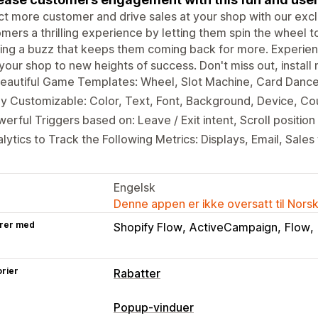
ct more customer and drive sales at your shop with our exc
mers a thrilling experience by letting them spin the wheel 
ing a buzz that keeps them coming back for more. Experien
your shop to new heights of success. Don't miss out, install
eautiful Game Templates: Wheel, Slot Machine, Card Dance,
ly Customizable: Color, Text, Font, Background, Device, Co
erful Triggers based on: Leave / Exit intent, Scroll position
lytics to Track the Following Metrics: Displays, Email, Sale
Engelsk
Denne appen er ikke oversatt til Nors
rer med
Shopify Flow
ActiveCampaign
Flow
rier
Rabatter
Rabattyper
Popup-vinduer