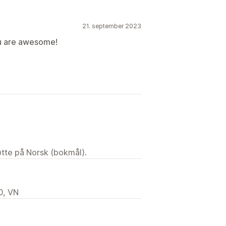
21. september 2023
u are awesome!
tøtte på Norsk (bokmål).
0, VN