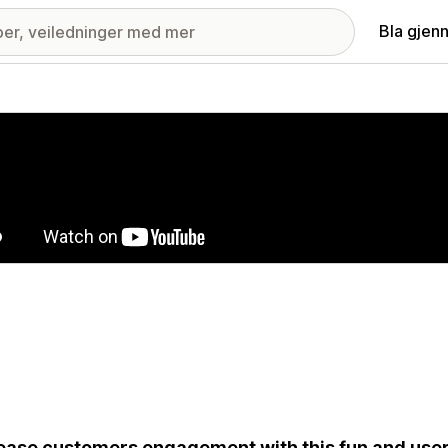
Bla gjen
ri med fremhevede bilder
ease customers engagement with this fun and user-