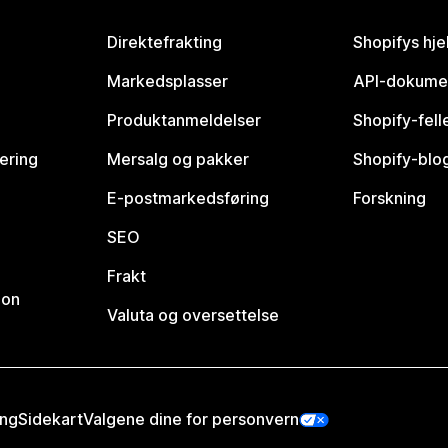
Direktefrakting
Shopifys hje
Markedsplasser
API-dokume
Produktanmeldelser
Shopify-fel
vering
Mersalg og pakker
Shopify-blo
E-postmarkedsføring
Forskning
SEO
Frakt
jon
Valuta og oversettelse
ing
Sidekart
Valgene dine for personvern