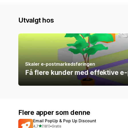
Utvalgt hos
Skaler e-postmarkedsføringen
Få flere kunder med effektive e-
Flere apper som denne
Email PopUp & Pop Up Discount
av 5 stjerner
4,7
(181)
•
Gratis