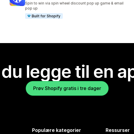
Totalt 652 omtaler
Spin to win via spin wheel discount pop up game & email
pop up
Built for Shopify
 du legge til en 
Prøv Shopify gratis i tre dager
Populære kategorier
Ressurser