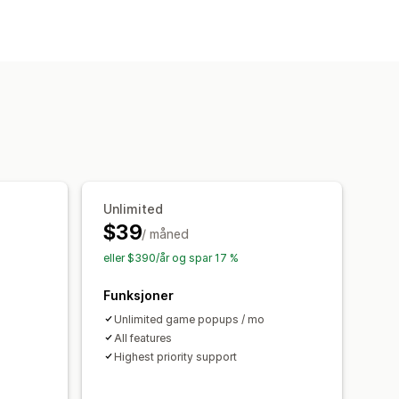
n gratis
Flate rabatter
Gaver
Belønninger
r for e-post
Utgangsintensjon
popup-vinduer
API-er og webhooker
adresser
Kampanjer
og webhooker
Unlimited
$39
/ måned
eller $390/år og spar 17 %
Funksjoner
Unlimited game popups / mo
All features
Highest priority support