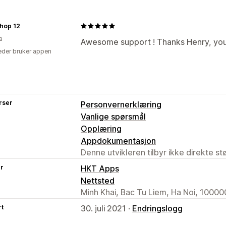
hop 12
a
Awesome support ! Thanks Henry, yo
der bruker appen
rser
Personvernerklæring
Vanlige spørsmål
Opplæring
Appdokumentasjon
Denne utvikleren tilbyr ikke direkte s
er
HKT Apps
Nettsted
Minh Khai, Bac Tu Liem, Ha Noi, 10000
rt
30. juli 2021 ·
Endringslogg