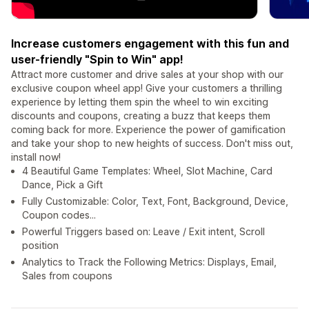
Increase customers engagement with this fun and
user-friendly "Spin to Win" app!
Attract more customer and drive sales at your shop with our
exclusive coupon wheel app! Give your customers a thrilling
experience by letting them spin the wheel to win exciting
discounts and coupons, creating a buzz that keeps them
coming back for more. Experience the power of gamification
and take your shop to new heights of success. Don't miss out,
install now!
4 Beautiful Game Templates: Wheel, Slot Machine, Card
Dance, Pick a Gift
Fully Customizable: Color, Text, Font, Background, Device,
Coupon codes...
Powerful Triggers based on: Leave / Exit intent, Scroll
position
Analytics to Track the Following Metrics: Displays, Email,
Sales from coupons