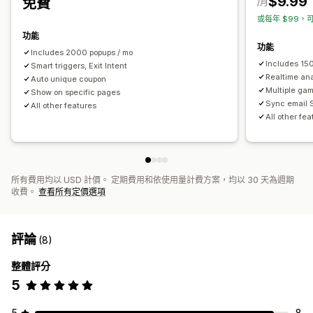
$9.99
免費
/月
或每年 $99，可
功能
功能
Includes 2000 popups / mo
Includes 15
Smart triggers, Exit Intent
Realtime ana
Auto unique coupon
Multiple ga
Show on specific pages
Sync email S
All other features
All other fe
所有費用均以 USD 計價。 定期費用和依使用量計費方案，均以 30 天為週期
收費。
查看所有定價選項
評論
(8)
整體評分
5
5
8