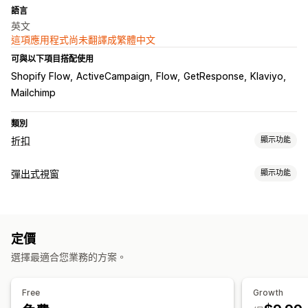
語言
英文
這項應用程式尚未翻譯成繁體中文
可與以下項目搭配使用
Shopify Flow
ActiveCampaign
Flow
GetResponse
Klaviyo
Mailchimp
類別
折扣
顯示功能
折扣類型
彈出式視窗
顯示功能
折扣代碼
優惠券
買一送一
固定折扣
百分比折扣
免運費
禮品
彈出式視窗類型
獎勵
特賣活動彈出式視窗
電子郵件彈出式視窗
離開挽留行銷
管理折扣
定價
輪盤遊戲
表單
自訂彈出式視窗
自動化
追蹤
報告
API 與 Webhook
選擇最適合您業務的方案。
管理彈出式視窗
範本
電子郵件收集清單
行銷活動
觸發條件與規則
分析
Free
Growth
API 與 Webhook