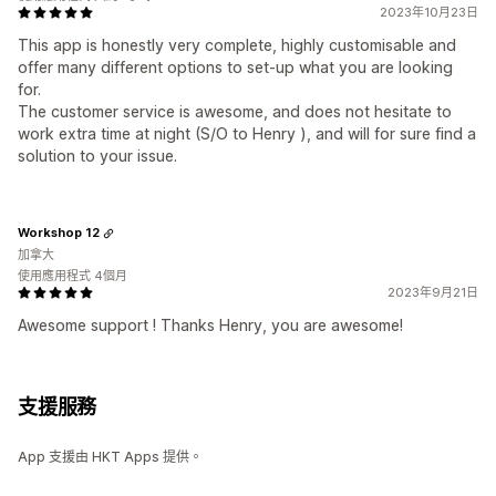
2023年10月23日
This app is honestly very complete, highly customisable and
offer many different options to set-up what you are looking
for.
The customer service is awesome, and does not hesitate to
work extra time at night (S/O to Henry ), and will for sure find a
solution to your issue.
Workshop 12
加拿大
使用應用程式 4個月
2023年9月21日
Awesome support ! Thanks Henry, you are awesome!
支援服務
App 支援由 HKT Apps 提供。