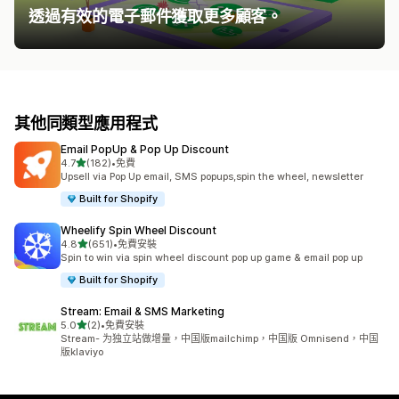
透過有效的電子郵件獲取更多顧客。
其他同類型應用程式
Email PopUp & Pop Up Discount
滿分 5 顆星
4.7
(182)
•
免費
共有 182 則評價
Upsell via Pop Up email, SMS popups,spin the wheel, newsletter
Built for Shopify
Wheelify Spin Wheel Discount
滿分 5 顆星
4.8
(651)
•
免費安裝
共有 651 則評價
Spin to win via spin wheel discount pop up game & email pop up
Built for Shopify
Stream: Email & SMS Marketing
滿分 5 顆星
5.0
(2)
•
免費安裝
共有 2 則評價
Stream- 为独立站做增量，中国版mailchimp，中国版 Omnisend，中国
版klaviyo