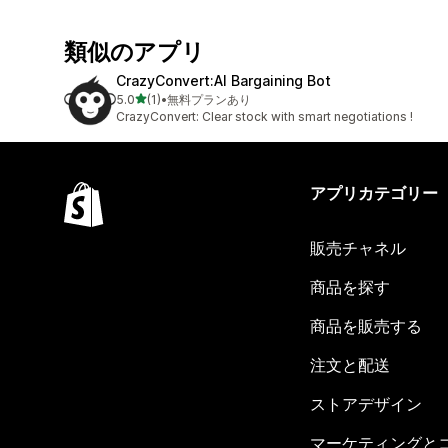
類似のアプリ
CrazyConvert:AI Bargaining Bot
5つ星中
5.0
(1)
•
無料プランあり
合計レビュー数：1件
CrazyConvert: Clear stock with smart negotiations !
アプリカテゴリー
販売チャネル
商品を探す
商品を販売する
注文と配送
ストアデザイン
マーケティングと