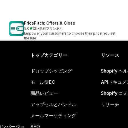
PricePitch: Offers & Close
5つ星中
5.0
(2)
•
無料プランあり
合計レビュー数：2件
Empower your customers to choose their price, You set
the rule
トップカテゴリー
リソース
ドロップシッピング
Shopify 
モール型EC
APIドキュメ
商品レビュー
Shopify 
アップセルとバンドル
リサーチ
メールマーケティング
コンバージョ
SEO