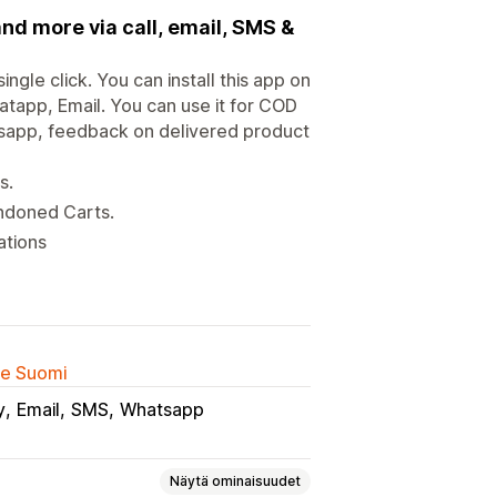
nd more via call, email, SMS &
gle click. You can install this app on
atapp, Email. You can use it for COD
tsapp, feedback on delivered product
s.
ndoned Carts.
ations
lle Suomi
y
Email
SMS
Whatsapp
Näytä ominaisuudet