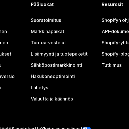
Pääluokat
Resurssit
Suoratoimitus
Shopifyn oh
nen
Markkinapaikat
API-dokume
inen
Tuotearvostelut
Shopify-yht
tukset
Lisämyynti ja tuotepaketit
Shopify-blog
u
Sähköpostimarkkinointi
Tutkimus
nversio
Hakukoneoptimointi
i
Lähetys
Valuutta ja käännös
täntö
Sivustokartta
Yksityisyysvalinnat