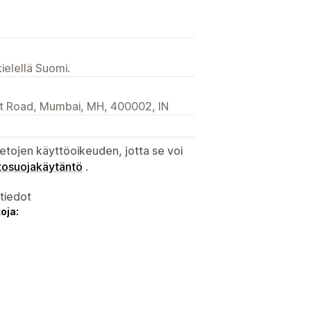
ielellä Suomi.
et Road, Mumbai, MH, 400002, IN
etojen käyttöoikeuden, jotta se voi
tosuojakäytäntö
.
atiedot
oja: