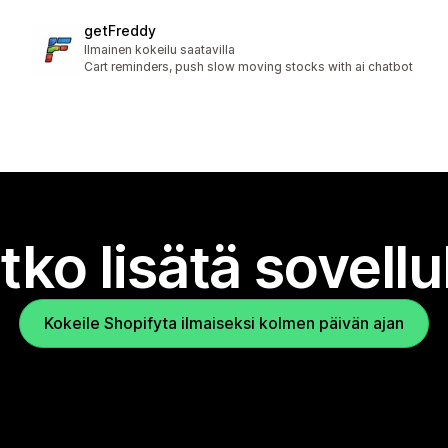
getFreddy
Ilmainen kokeilu saatavilla
Cart reminders, push slow moving stocks with ai chatbot
tko lisätä sovell
Kokeile Shopifyta ilmaiseksi kolmen päivän ajan