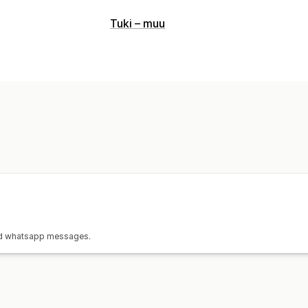
Ostoskorin palautus
Tuki – muu
Tekstiviesti-ilmoitukset
ed whatsapp messages.