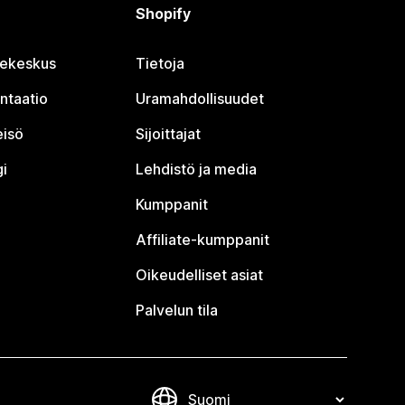
Shopify
jekeskus
Tietoja
ntaatio
Uramahdollisuudet
eisö
Sijoittajat
i
Lehdistö ja media
Kumppanit
Affiliate-kumppanit
Oikeudelliset asiat
Palvelun tila