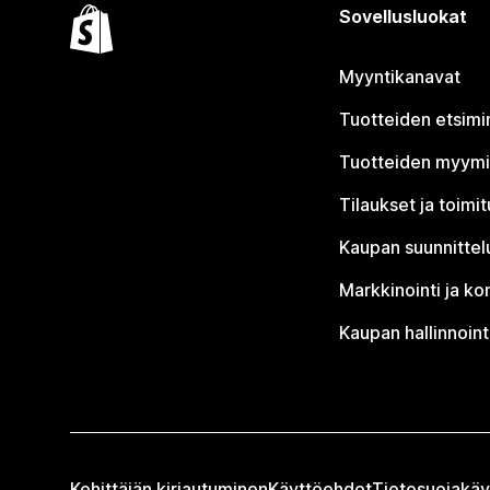
Sovellusluokat
Myyntikanavat
Tuotteiden etsimi
Tuotteiden myym
Tilaukset ja toimi
Kaupan suunnittel
Markkinointi ja ko
Kaupan hallinnoint
Kehittäjän kirjautuminen
Käyttöehdot
Tietosuojakäy