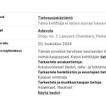
sit
Tietosuojakäytäntö
Tämä kehittäjä ei tarjoa suoraa tukea k
äjä
Adevole
Shop. no. 7, Lawyers Chambers, Pick
erattu
20. toukokuu 2024
en käyttöoikeus
Tämän sovellus tarvitsee seuraavien ti
toimia kaupassasi. Katso kehittäjän
tie
Tarkastele asiakastietoja:
Arkaluonteiset tiedot, laite- ja toimint
Tarkastele henkilöstön ja avustajien tiet
Kaupan omistaja
Tarkastele ja muokkaa kaupan tietoja:
Asiakkaat, tilaukset
Näytä tiedot