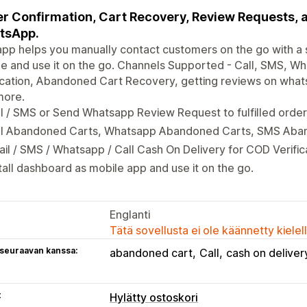
r Confirmation, Cart Recovery, Review Requests, a
tsApp.
pp helps you manually contact customers on the go with a sin
e and use it on the go. Channels Supported - Call, SMS, Wh
ication, Abandoned Cart Recovery, getting reviews on wha
more.
l / SMS or Send Whatsapp Review Request to fulfilled order
ll Abandoned Carts, Whatsapp Abandoned Carts, SMS Aba
il / SMS / Whatsapp / Call Cash On Delivery for COD Verific
tall dashboard as mobile app and use it on the go.
Englanti
Tätä sovellusta ei ole käännetty kiele
 seuraavan kanssa:
abandoned cart
Call
cash on deliver
t
Hylätty ostoskori