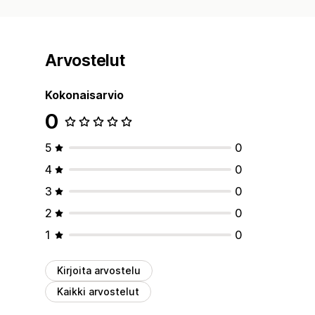
Arvostelut
Kokonaisarvio
0
5
0
4
0
3
0
2
0
1
0
Kirjoita arvostelu
Kaikki arvostelut