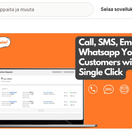
Selaa sovellu
elykuvagalleria