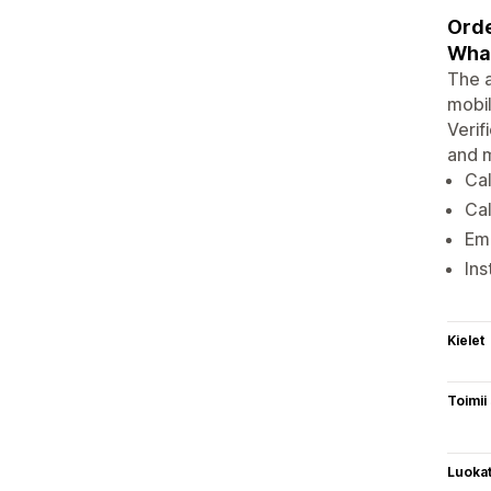
Orde
Wha
The a
mobil
Verif
and 
Cal
Ca
Ema
Ins
Kielet
Toimii
Luoka