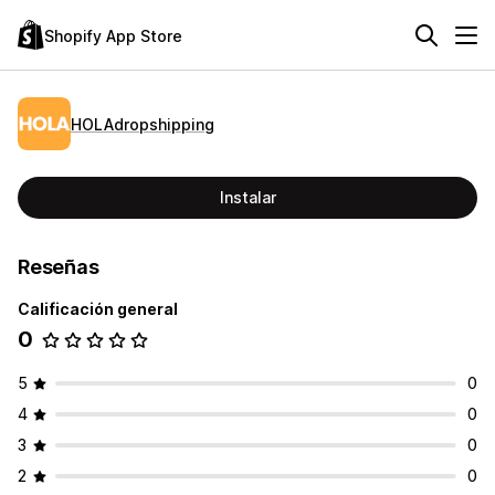
Shopify App Store
HOLAdropshipping
Instalar
Reseñas
Calificación general
0
5
0
4
0
3
0
2
0