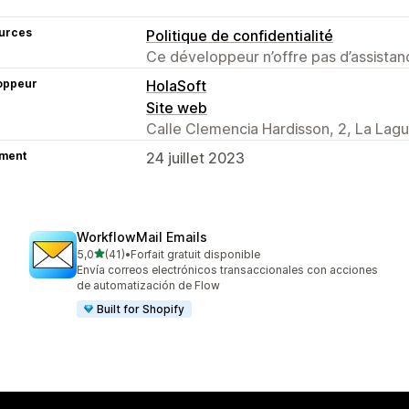
urces
Politique de confidentialité
Ce développeur n’offre pas d’assistanc
oppeur
HolaSoft
Site web
Calle Clemencia Hardisson, 2, La Lag
ment
24 juillet 2023
WorkflowMail Emails
étoile(s) sur 5
5,0
(41)
•
Forfait gratuit disponible
41 avis au total
Envía correos electrónicos transaccionales con acciones
de automatización de Flow
Built for Shopify