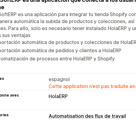
ne
oftERP es una aplicación para integrar tu tienda Shopify c
nera automática la subida de productos y colecciones, así
tes. Para ello, solo es necesario tener instalado HolaERP y u
 sus ventajas
portación automática de productos y colecciones de HolaE
ortación automática de pedidos y clientes a HolaERP
tomatización de procesos entre HolaERP y Shopify
es
espagnol
Cette application n’est pas traduite en
ionne avec
HolaERP
ories
Automatisation des flux de travail