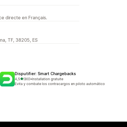
e directe en Français.
una, TF, 38205, ES
Disputifier: Smart Chargebacks
étoile(s) sur 5
4,5
(80)
•
Installation gratuite
80 avis au total
Evita y combate los contracargos en piloto automático