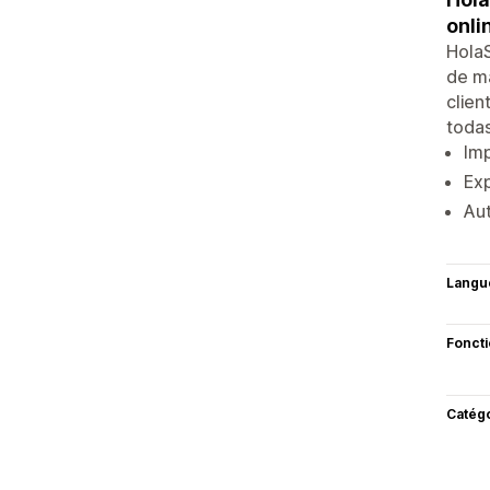
onli
HolaS
de ma
clien
todas
Im
Exp
Au
Langu
Fonct
Catég