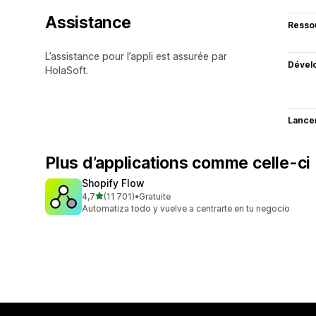
Assistance
Resso
L’assistance pour l’appli est assurée par
Dével
HolaSoft.
Lance
Plus d’applications comme celle-ci
Shopify Flow
étoile(s) sur 5
4,7
(11 701)
•
Gratuite
11701 avis au total
Automatiza todo y vuelve a centrarte en tu negocio