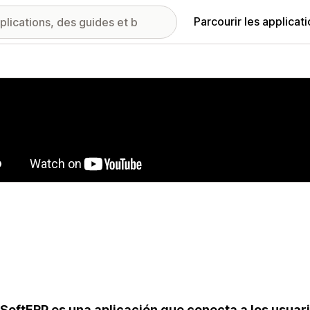
Parcourir les applicat
ie d’images vedette
SoftERP es una aplicación que conecta a los usuar