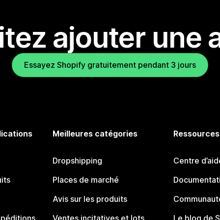
tez ajouter une a
Essayez Shopify gratuitement pendant 3 jours
lications
Meilleures catégories
Ressources
Dropshipping
Centre d’aid
its
Places de marché
Documentati
Avis sur les produits
Communauté
péditions
Ventes incitatives et lots
Le blog de 