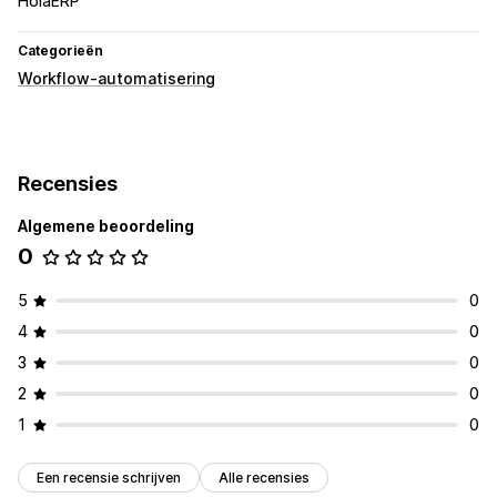
HolaERP
Categorieën
Workflow-automatisering
Recensies
Algemene beoordeling
0
5
0
4
0
3
0
2
0
1
0
Een recensie schrijven
Alle recensies