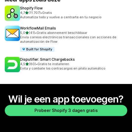
Shopify Flow
van 5 sterren
4,7
(11.707)
•
Gratis
11707 recensies in totaal
Automatiza todo y vuelve a centrarte en tu negocio
WorkflowMail Emails
van 5 sterren
5,0
(41)
•
Gratis abonnement beschikbaar
41 recensies in totaal
Envía correos electrónicos transaccionales con acciones de
automatización de Flow
Built for Shopify
Disputifier: Smart Chargebacks
van 5 sterren
4,5
(80)
•
Gratis te installeren
80 recensies in totaal
Evita y combate los contracargos en piloto automático
Wil je een app toevoegen?
Probeer Shopify 3 dagen gratis