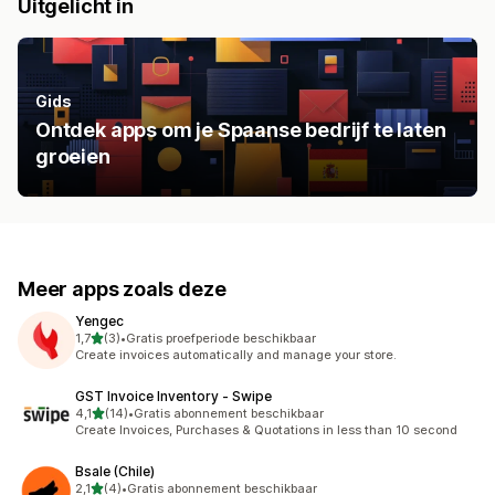
Uitgelicht in
Gids
Ontdek apps om je Spaanse bedrijf te laten
groeien
Meer apps zoals deze
Yengec
van 5 sterren
1,7
(3)
•
Gratis proefperiode beschikbaar
3 recensies in totaal
Create invoices automatically and manage your store.
GST Invoice Inventory ‑ Swipe
van 5 sterren
4,1
(14)
•
Gratis abonnement beschikbaar
14 recensies in totaal
Create Invoices, Purchases & Quotations in less than 10 second
Bsale (Chile)
van 5 sterren
2,1
(4)
•
Gratis abonnement beschikbaar