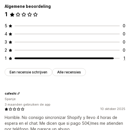
Algemene beoordeling
1
5
0
4
0
3
0
2
0
1
1
Een recensie schrijven
Alle recensies
cafeshi
Spanje
3 maanden gebruiken de app
10 oktober 2025
Horrible. No consigo sincronizar Shopify y llevo 4 horas de
espera en el chat. Me dicen que si pago 50€/mes me atienden
por teléfono. Me parece un abuso