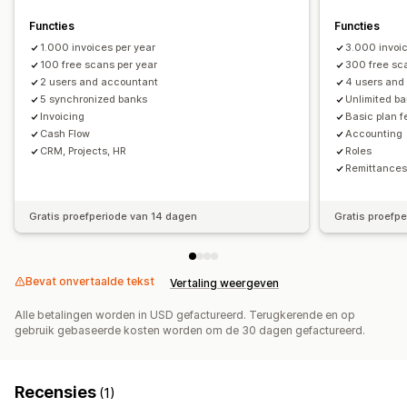
Functies
Functies
1.000 invoices per year
3.000 invoic
100 free scans per year
300 free sc
2 users and accountant
4 users and
5 synchronized banks
Unlimited b
Invoicing
Basic plan f
Cash Flow
Accounting
CRM, Projects, HR
Roles
Remittance
Gratis proefperiode van 14 dagen
Gratis proefp
Bevat onvertaalde tekst
Vertaling weergeven
Alle betalingen worden in USD gefactureerd. Terugkerende en op
gebruik gebaseerde kosten worden om de 30 dagen gefactureerd.
Recensies
(1)