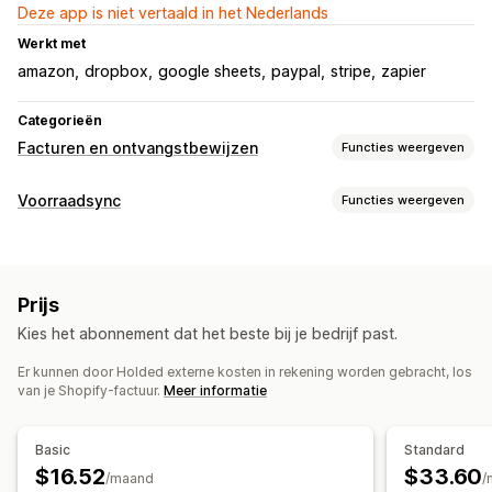
Deze app is niet vertaald in het Nederlands
Werkt met
amazon
dropbox
google sheets
paypal
stripe
zapier
Categorieën
Facturen en ontvangstbewijzen
Functies weergeven
Soorten documenten
Voorraadsync
Functies weergeven
Facturen
Creditnota
Synchronisatietype
Aanpassing
Automatisch
Factuurnummers
Belastingberekening
Prijs
Meldingen en rapporten
Kies het abonnement dat het beste bij je bedrijf past.
Bestandsbeheer
Gegevensimport en -export
Downloaden in bulk
Pdf-generatie
Er kunnen door Holded externe kosten in rekening worden gebracht, los
van je Shopify-factuur.
Meer informatie
Afdrukken en exporteren
Rapporten
Basic
Standard
$16.52
$33.60
/maand
/