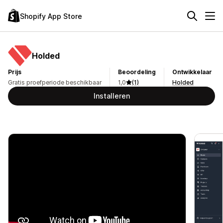
Shopify App Store
Holded
Prijs
Beoordeling
Ontwikkelaar
Gratis proefperiode beschikbaar
1,0
(1)
Holded
Installeren