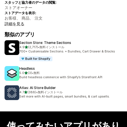
スタッフと協力者のデータの閲覧:
ストアオーナー
ストアデータを表示:
お客様、 商品、 注文
詳細を見る
類似のアプリ
Section Store: Theme Sections
5つ星中
4.9
(2,717)
•
無料インストール
合計レビュー数：2717件
700+ Customisable Sections. + Bundles, Cart Drawer & Blocks
Built for Shopify
Headless
5つ星中
5.0
(3)
•
無料
合計レビュー数：3件
Build headless commerce with Shopify’s Storefront API
Atlas: AI Store Builder
5つ星中
4.7
(388)
•
無料インストール
合計レビュー数：388件
Sell more with AI-built pages, smart bundles, & cart upsells.
使ってみたいアプリがあり