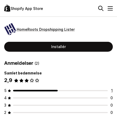
Shopify App Store
HomeRoots Dropshipping Lister
Installér
Anmeldelser
(2)
Samlet bedømmelse
2,9
5
1
4
0
3
0
2
0