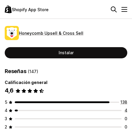
Shopify App Store
Honeycomb Upsell & Cross Sell
Instalar
Reseñas
(147)
Calificación general
4,6
5
138
4
4
3
0
2
0