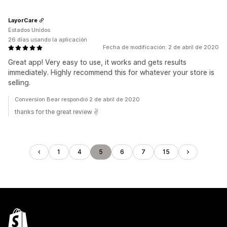
LayorCare
Estados Unidos
26 días usando la aplicación
Fecha de modificación: 2 de abril de 2020
Great app! Very easy to use, it works and gets results
immediately. Highly recommend this for whatever your store is
selling.
Conversion Bear respondió 2 de abril de 2020
thanks for the great review ✌️
1
4
5
6
7
15