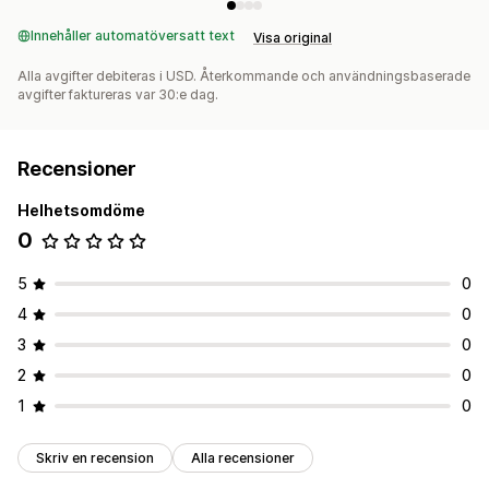
Innehåller automatöversatt text
Visa original
Alla avgifter debiteras i USD. Återkommande och användningsbaserade
avgifter faktureras var 30:e dag.
Recensioner
Helhetsomdöme
0
5
0
4
0
3
0
2
0
1
0
Skriv en recension
Alla recensioner