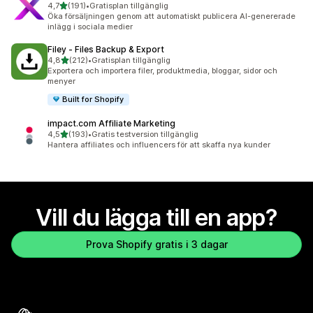
av 5 stjärnor
4,7
(191)
•
Gratisplan tillgänglig
191 recensioner totalt
Öka försäljningen genom att automatiskt publicera AI-genererade
inlägg i sociala medier
Filey ‑ Files Backup & Export
av 5 stjärnor
4,8
(212)
•
Gratisplan tillgänglig
212 recensioner totalt
Exportera och importera filer, produktmedia, bloggar, sidor och
menyer
Built for Shopify
impact.com Affiliate Marketing
av 5 stjärnor
4,5
(193)
•
Gratis testversion tillgänglig
193 recensioner totalt
Hantera affiliates och influencers för att skaffa nya kunder
Vill du lägga till en app?
Prova Shopify gratis i 3 dagar