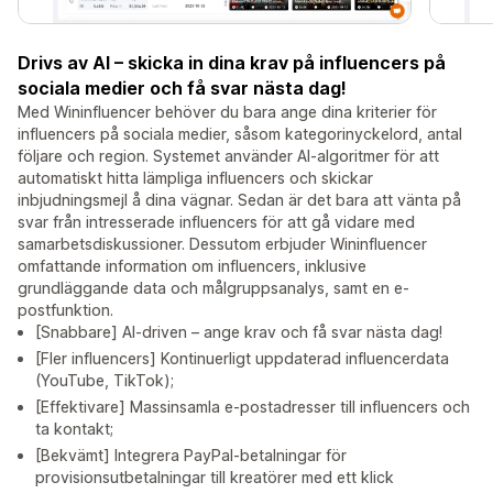
Drivs av AI – skicka in dina krav på influencers på
sociala medier och få svar nästa dag!
Med Wininfluencer behöver du bara ange dina kriterier för
influencers på sociala medier, såsom kategorinyckelord, antal
följare och region. Systemet använder AI-algoritmer för att
automatiskt hitta lämpliga influencers och skickar
inbjudningsmejl å dina vägnar. Sedan är det bara att vänta på
svar från intresserade influencers för att gå vidare med
samarbetsdiskussioner. Dessutom erbjuder Wininfluencer
omfattande information om influencers, inklusive
grundläggande data och målgruppsanalys, samt en e-
postfunktion.
[Snabbare] AI-driven – ange krav och få svar nästa dag!
[Fler influencers] Kontinuerligt uppdaterad influencerdata
(YouTube, TikTok);
[Effektivare] Massinsamla e-postadresser till influencers och
ta kontakt;
[Bekvämt] Integrera PayPal-betalningar för
provisionsutbetalningar till kreatörer med ett klick