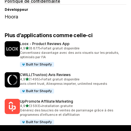
Politique de confidentialité
Développeur
Hoora
Plus d’applications comme celle-ci
Loox ‑ Product Reviews App
étoile(s) sur 5
4,9
(8 877)
•
Forfait gratuit disponible
8877 avis au total
Convertissez davantage avec des avis visuels sur les produits,
optimisés par l’IA
Built for Shopify
CWILL(Trustoo) Avis Reviews
étoile(s) sur 5
4,9
(1 495)
•
Forfait gratuit disponible
1495 avis au total
avis client trust, Aliexpress importer, unlimited requests
Built for Shopify
UpPromote Affiliate Marketing
étoile(s) sur 5
4,9
(3 593)
•
Installation gratuite
3593 avis au total
Générez des boucles de ventes de parrainage grâce à des
programmes d’influence et d’affiliation
Built for Shopify