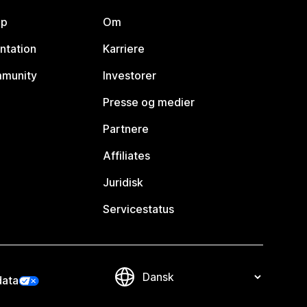
lp
Om
ntation
Karriere
mmunity
Investorer
Presse og medier
Partnere
Affiliates
Juridisk
Servicestatus
data