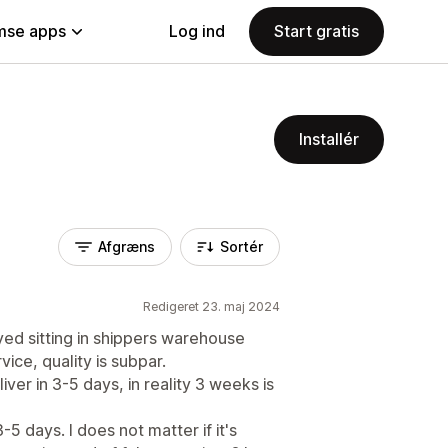
se apps
Log ind
Start gratis
Installér
Afgræns
Sortér
Redigeret 23. maj 2024
ed sitting in shippers warehouse
ice, quality is subpar.
ver in 3-5 days, in reality 3 weeks is
-5 days. I does not matter if it's