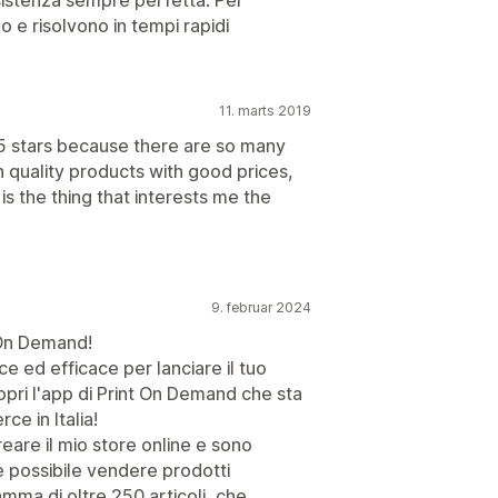
ssistenza sempre perfetta. Per
 e risolvono in tempi rapidi
11. marts 2019
 5 stars because there are so many
 quality products with good prices,
is the thing that interests me the
9. februar 2024
t On Demand!
ce ed efficace per lanciare il tuo
opri l'app di Print On Demand che sta
e in Italia!
eare il mio store online e sono
 è possibile vendere prodotti
amma di oltre 250 articoli, che