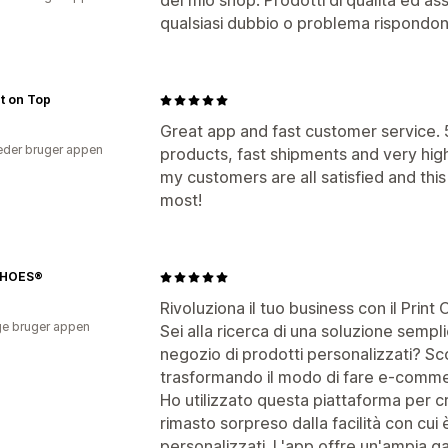
del mio shop. Prodotti di qualitá ed a
qualsiasi dubbio o problema rispondono
t on Top
Great app and fast customer service.
der bruger appen
products, fast shipments and very high
my customers are all satisfied and this 
most!
SHOES®
Rivoluziona il tuo business con il Prin
e bruger appen
Sei alla ricerca di una soluzione sempli
negozio di prodotti personalizzati? Sc
trasformando il modo di fare e-commerc
Ho utilizzato questa piattaforma per cr
rimasto sorpreso dalla facilità con cui
personalizzati. L'app offre un'ampia g