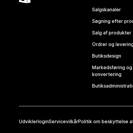
Salgskanaler
Søgning efter pro
Salg af produkter
Ordrer og leverin
Butiksdesign
Markedsføring og
konvertering
Butiksadministrat
Udviklerlogin
Servicevilkår
Politik om beskyttelse 