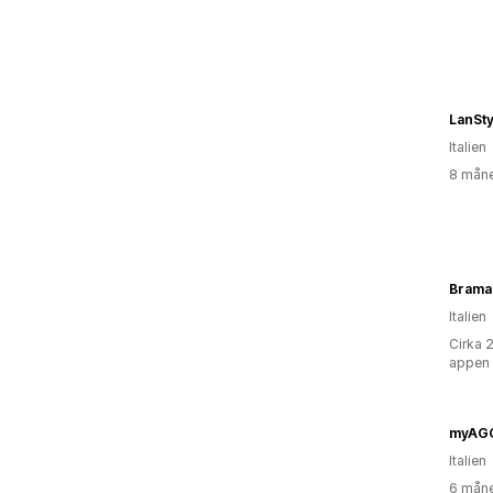
LanStyl
Italien
8 måne
Brama
Italien
Cirka 
appen
myAG
Italien
6 måne