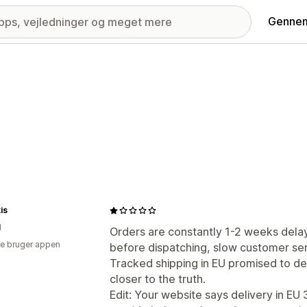
Gennem
is
d
Orders are constantly 1-2 weeks delay
e bruger appen
before dispatching, slow customer serv
Tracked shipping in EU promised to deli
closer to the truth.
Edit: Your website says delivery in EU 3