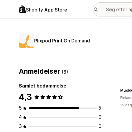
Shopify App Store
Plixpod Print On Demand
Anmeldelser
(6)
Samlet bedømmelse
Muokk
4,3
Finlan
15 dag
5
5
4
0
3
0