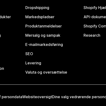
Dropshipping
Shopify Hjæ
dukter
Markedspladser
API-dokume
Produktanmeldelser
Shopify Co
g
Mersalg og sampak
Research
E-mailmarkedsføring
SEO
Levering
ion
Valuta og oversættelse
af persondata
Websiteoversigt
Dine valg vedrørende person