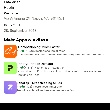
Entwickler
Hoplix
Website
Via Antiniana 2/I, Napoli, NA, 80145, IT
Eingeführt
28. September 2018
Mehr Apps wie diese
CJdropshipping: Much Faster
von 5 Sternen
4,9
(2.550)
•
Kostenlose Installation
2550 Rezensionen insgesamt
Du verkaufst, wir übernehmen Beschaffung und Versand für dich!
Printify: Print on Demand
von 5 Sternen
4,7
(4.318)
•
Kostenlose Installation
4318 Rezensionen insgesamt
Personalisierte Produkte erstellen und verkaufen – wir kümmern
uns um den Rest.
Zendrop ‑ Dropshipping & POD
von 5 Sternen
4,5
(1.172)
•
Kostenlose Installation
1172 Rezensionen insgesamt
Produkte schnell an Ihre Kunden verkaufen