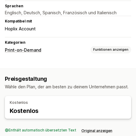
Sprachen
Englisch, Deutsch, Spanisch, Französisch und Italienisch
Kompatibel mit
Hoplix Account
Kategorien
Print-on-Demand
Funktionen anzeigen
Produktanpassung
Etiketten der Eigenmarke
Benutzerdefinierte Verpackung
Preisgestaltung
Personalisierung
Wähle den Plan, der am besten zu deinem Unternehmen passt.
Produkte
Allover-Print
Handtaschen
Heimdeko
Haustierprodukte
Kostenlos
Umweltfreundlich
Bio
Kostenlos
Versandoptionen
Diskrete Verpackung
Massenversand
Enthält automatisch übersetzten Text
Original anzeigen
Benutzerdefinierter Versand
Umweltfreundlicher Versand