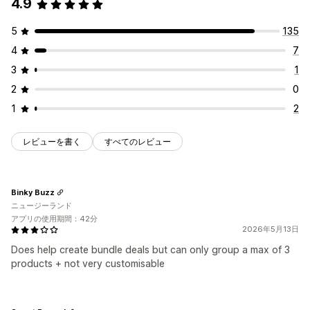
4.9
有形商品
カスタムバンドル
ディスカウント管理
5
135
設定可能な価格設定方式
テンプレート
一括編集
セグメンテーション
分析
4
7
段階的な価格設定
数量割引
ディスカウント
3
1
ボリュームディスカウント
一律割引
2
0
割引率によるディスカウント
カートディスカウント
無料配送
1
2
BOGO
一括価格設定
卸売価格
レビューを書く
すべてのレビュー
Binky Buzz
ニュージーランド
アプリの使用期間：42分
2026年5月13日
Does help create bundle deals but can only group a max of 3
products + not very customisable