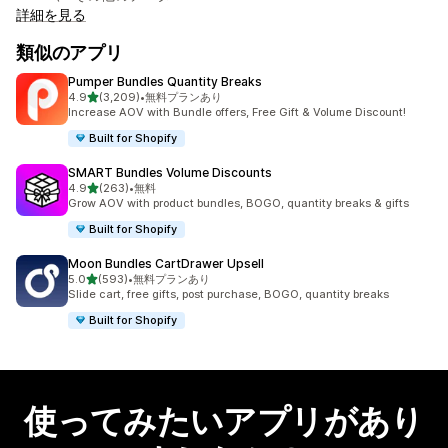
詳細を見る
類似のアプリ
Pumper Bundles Quantity Breaks
5つ星中
4.9
(3,209)
•
無料プランあり
合計レビュー数：3209件
Increase AOV with Bundle offers, Free Gift & Volume Discount!
Built for Shopify
SMART Bundles Volume Discounts
5つ星中
4.9
(263)
•
無料
合計レビュー数：263件
Grow AOV with product bundles, BOGO, quantity breaks & gifts
Built for Shopify
Moon Bundles CartDrawer Upsell
5つ星中
5.0
(593)
•
無料プランあり
合計レビュー数：593件
Slide cart, free gifts, post purchase, BOGO, quantity breaks
Built for Shopify
使ってみたいアプリがあり