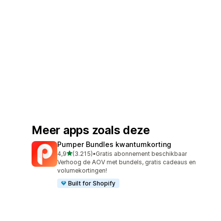
Meer apps zoals deze
Pumper Bundles kwantumkorting
van 5 sterren
4,9
(3.215)
•
Gratis abonnement beschikbaar
3215 recensies in totaal
Verhoog de AOV met bundels, gratis cadeaus en
volumekortingen!
Built for Shopify