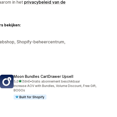
aarom in het
privacybeleid van de
s bekijken:
 Webshop, Shopify-beheercentrum,
Moon Bundles CartDrawer Upsell
van 5 sterren
5,0
(594)
•
Gratis abonnement beschikbaar
594 recensies in totaal
Increase AOV with Bundles, Volume Discount, Free Gift,
BOGOs
Built for Shopify