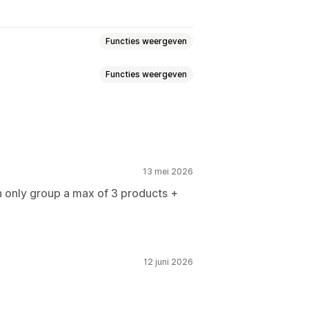
Functies weergeven
Functies weergeven
jzen
Gedifferentieerde prijzen
Forfaitaire kortingen
atch-bundels
Zelf samenstellen
Gratis verzending
thandelsbundels
Upsell-bundels
oductbundels
Upsell-kortingen
cht
Gerelateerde producten
tingen
13 mei 2026
n
Bundels op maat
n only group a max of 3 products +
ring
Analytics
rtingen
Kortingen
en
Percentagekortingen
12 juni 2026
nding
Twee voor de prijs van één