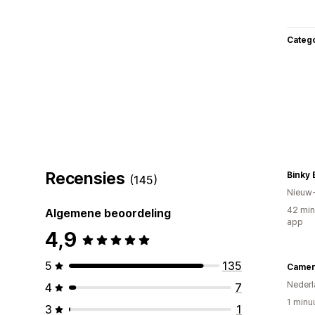
Categ
Recensies
Binky 
(145)
Nieuw
42 min
Algemene beoordeling
app
4,9
5
135
Camer
Nederl
4
7
1 minu
3
1