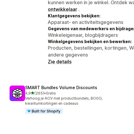
kunnen werken in je winkel. Ontdek w
ontwikkelaar
.
Klantgegevens bekijken:
Apparaat- en activiteitsgegevens
Gegevens van medewerkers en bijdrager
Winkeleigenaar, blogbijdragers
Winkelgegevens bekijken en bewerken:
Producten, bestellingen, kortingen,
andere gegevens
Zie details
SMART Bundles Volume Discounts
van 5 sterren
4,9
(265)
•
Gratis
265 recensies in totaal
Verhoog je AOV met productbundels, BOGO,
kwantumkortingen en cadeaus
Built for Shopify