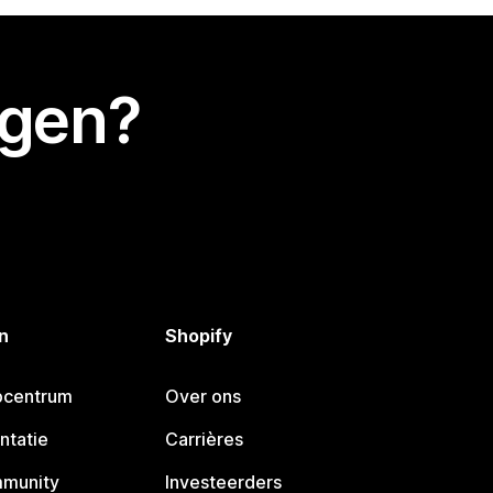
egen?
n
Shopify
pcentrum
Over ons
ntatie
Carrières
mmunity
Investeerders