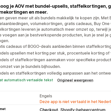
oog je AOV met bundel-upsells, staffelkortingen, 
mekortingen en meer.
en geven meer uit als bundels makkelijk te kopen zijn. Met
laanbiedingen, volumekortingen, gratis cadeaus, Buy One 
elkortingen leveren je automatisch meer omzet op, terwijl 
te voegen aan je bestverkopende producten, kun je snel j
ogen.
tis cadeaus of BOGO-deals aanbieden binnen staffelkortin
dels upsellen met korting per stuk, procentuele korting of 
dels of staffelkortingen aanmaken voor specifieke produc
omzet van je bundels bijhouden.
dels en staffelkortingen volledig aanpassen aan het ontwer
at automatisch vertaalde tekst
Origineel weergeven
Engels
Deze app is niet vertaald in het Neder
 met
Checkout
Shopify-beheercentrum