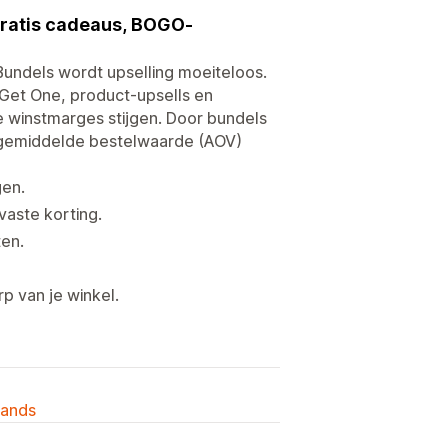
gratis cadeaus, BOGO-
 Bundels wordt upselling moeiteloos.
Get One, product-upsells en
je winstmarges stijgen. Door bundels
e gemiddelde bestelwaarde (AOV)
gen.
vaste korting.
ten.
p van je winkel.
lands