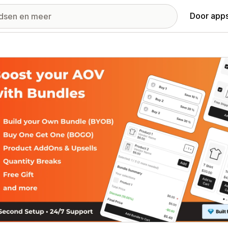
Door apps
ij met uitgelichte afbeeldingen