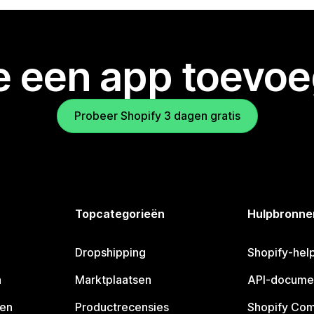
je een app toevo
Probeer Shopify 3 dagen gratis
Topcategorieën
Hulpbronne
Dropshipping
Shopify-hel
n
Marktplaatsen
API-docume
pen
Productrecensies
Shopify Co