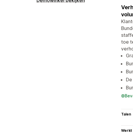
Demowinkel bekijken
Verh
volu
Klant
Bunde
staff
toe 
verh
Gra
Bun
Bun
De 
Bun
Bev
Talen
Werkt