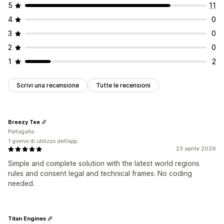
5
11
Registri dei consensi
Scanner dei cookie
4
0
Gestione dei dati
Generatore di informative
3
0
Normativa
2
0
APPI
CCPA
CPRA
CTDPA
GDPR
LGPD
PIPEDA
UCPA
1
2
VCDPA
Scrivi una recensione
Tutte le recensioni
Breezy Tee
Portogallo
1 giorno di utilizzo dell’app
23 aprile 2026
Simple and complete solution with the latest world regions
rules and consent legal and technical frames. No coding
needed.
Titan Engines