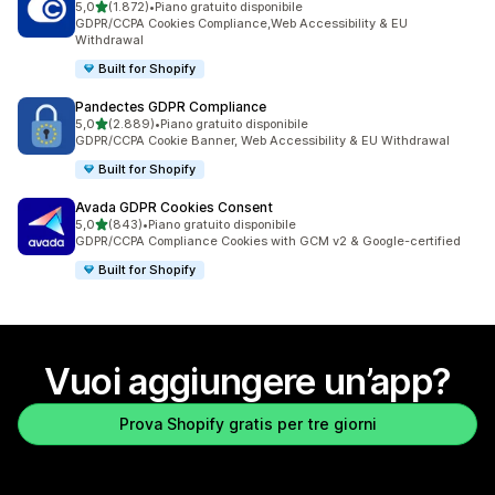
stelle su 5
5,0
(1.872)
•
Piano gratuito disponibile
1872 recensioni totali
GDPR/CCPA Cookies Compliance,Web Accessibility & EU
Withdrawal
Built for Shopify
Pandectes GDPR Compliance
stelle su 5
5,0
(2.889)
•
Piano gratuito disponibile
2889 recensioni totali
GDPR/CCPA Cookie Banner, Web Accessibility & EU Withdrawal
Built for Shopify
Avada GDPR Cookies Consent
stelle su 5
5,0
(843)
•
Piano gratuito disponibile
843 recensioni totali
GDPR/CCPA Compliance Cookies with GCM v2 & Google-certified
Built for Shopify
Vuoi aggiungere un’app?
Prova Shopify gratis per tre giorni