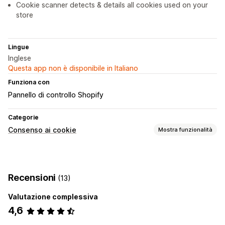
Cookie scanner detects & details all cookies used on your
store
Lingue
Inglese
Questa app non è disponibile in Italiano
Funziona con
Pannello di controllo Shopify
Categorie
Consenso ai cookie
Mostra funzionalità
Opzioni di visualizzazione
Link all’informativa
Geolocalizzazione
Recensioni
(13)
Progettazione dei banner
Testo personalizzato
Multilingua
Rilevamento della lingua
Traduzione
Valutazione complessiva
Adattivo per dispositivi mobili
4,6
Conformità alla privacy