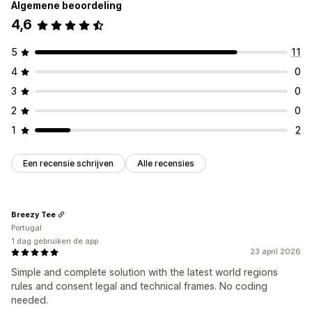
Algemene beoordeling
4,6
Naleving privacybeleid
Toestemmingslogboeken
Cookiescanner
5
11
Gegevensbeheer
Beleidgenerator
4
0
Regelgeving
3
0
APPI
CCPA
CPRA
CTDPA
AVG
LGPD
PIPEDA
UCPA
2
0
VCDPA
1
2
Een recensie schrijven
Alle recensies
Breezy Tee
Portugal
1 dag gebruiken de app
23 april 2026
Simple and complete solution with the latest world regions
rules and consent legal and technical frames. No coding
needed.