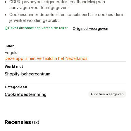
GDPR-privacybeleidgenerator en afhandeling van
aanvragen voor klantgegevens
Cookiescanner detecteert en specificeert alle cookies die in
je winkel worden gebruikt
Bevat automatisch vertaalde tekst
Origineel weergeven
Talen
Engels
Deze app is niet vertaald in het Nederlands
Werkt met
Shopify-beheercentrum
Categorieën
Cookietoestemming
Functies weergeven
Weergaveopties
Link naar beleid
Geolocatie
Bannerontwerp
Recensies
(13)
Aangepaste tekst
Meerdere talen
Taaldetectie
Vertaling
Mobiel responsief