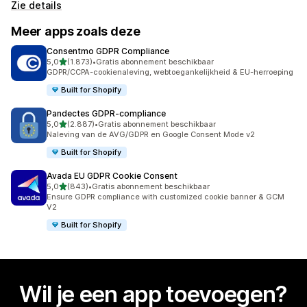
Zie details
Meer apps zoals deze
Consentmo GDPR Compliance
van 5 sterren
5,0
(1.873)
•
Gratis abonnement beschikbaar
1873 recensies in totaal
GDPR/CCPA-cookienaleving, webtoegankelijkheid & EU-herroeping
Built for Shopify
Pandectes GDPR‑compliance
van 5 sterren
5,0
(2.887)
•
Gratis abonnement beschikbaar
2887 recensies in totaal
Naleving van de AVG/GDPR en Google Consent Mode v2
Built for Shopify
Avada EU GDPR Cookie Consent
van 5 sterren
5,0
(843)
•
Gratis abonnement beschikbaar
843 recensies in totaal
Ensure GDPR compliance with customized cookie banner & GCM
V2
Built for Shopify
Wil je een app toevoegen?