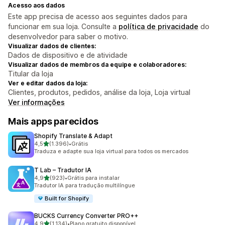
Acesso aos dados
Este app precisa de acesso aos seguintes dados para
funcionar em sua loja. Consulte a
política de privacidade
do
desenvolvedor para saber o motivo.
Visualizar dados de clientes:
Dados de dispositivo e de atividade
Visualizar dados de membros da equipe e colaboradores:
Titular da loja
Ver e editar dados da loja:
Clientes, produtos, pedidos, análise da loja, Loja virtual
Ver informações
Mais apps parecidos
Shopify Translate & Adapt
de 5 estrelas
4,5
(1.396)
•
Grátis
1396 avaliações ao todo
Traduza e adapte sua loja virtual para todos os mercados
T Lab – Tradutor IA
de 5 estrelas
4,9
(923)
•
Grátis para instalar
923 avaliações ao todo
Tradutor IA para tradução multilíngue
Built for Shopify
BUCKS Currency Converter PRO++
de 5 estrelas
4,9
(1.134)
•
Plano gratuito disponível