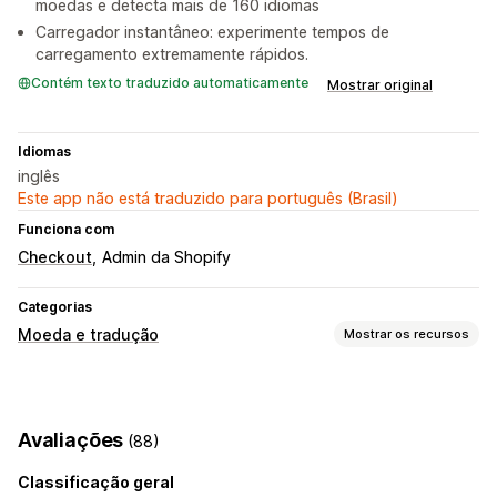
moedas e detecta mais de 160 idiomas
Carregador instantâneo: experimente tempos de
carregamento extremamente rápidos.
Contém texto traduzido automaticamente
Mostrar original
Idiomas
inglês
Este app não está traduzido para português (Brasil)
Funciona com
Checkout
Admin da Shopify
Categorias
Moeda e tradução
Mostrar os recursos
Conversão de moeda
Geolocalização
Checkout na moeda local
Avaliações
(88)
Taxas em tempo real
Em várias moedas
Seletor de país
Design do alternador
Arredondamento de preço
Classificação geral