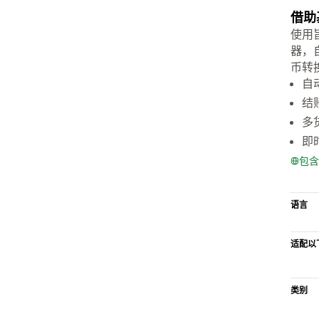
借助
使用
器，
币转
自
结
多
即
包含
语言
适配以
类别