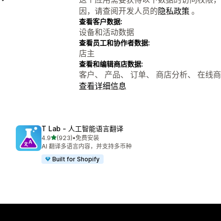
因，请查阅开发人员的
隐私政策
。
查看客户数据:
设备和活动数据
查看员工和协作者数据:
店主
查看和编辑商店数据:
客户、 产品、 订单、 商店分析、 在线
查看详细信息
T Lab ‑ 人工智能语言翻译
星（满分 5 星）
4.9
(923)
•
免费安装
总共 923 条评论
AI 翻译多语言内容，并支持多币种
Built for Shopify