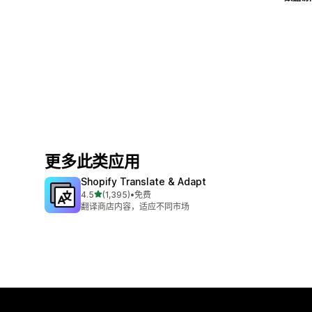
更多此类应用
Shopify Translate & Adapt
星（满分 5 星）
4.5
(1,395)
•
免费
总共 1395 条评论
翻译商店内容，适应不同市场