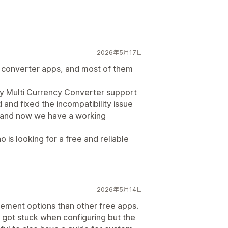
种
国家/地区选择器
切换器设计
2026年5月17日
y converter apps, and most of them
y Multi Currency Converter support
and fixed the incompatibility issue
, and now we have a working
is looking for a free and reliable
2026年5月14日
ement options than other free apps.
I got stuck when configuring but the