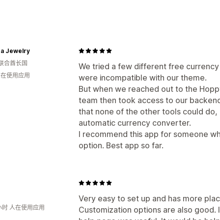
货币转换
地理位置
当地货币结账
实时费率
多币
价格舍入
价格显示
za Jewelry
联合酋长国
We tried a few different free currenc
 人在使用应用
were incompatible with our theme.
But when we reached out to the Hopp
team then took access to our backend 
that none of the other tools could do
automatic currency converter.
I recommend this app for someone who 
option. Best app so far.
Very easy to set up and has more plac
小时 人在使用应用
Customization options are also good. 