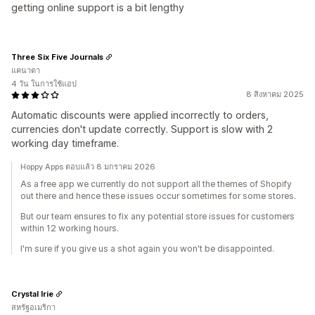
getting online support is a bit lengthy
Three Six Five Journals
แคนาดา
4 วัน ในการใช้แอป
8 สิงหาคม 2025
Automatic discounts were applied incorrectly to orders,
currencies don't update correctly. Support is slow with 2
working day timeframe.
Hoppy Apps ตอบแล้ว 8 มกราคม 2026
As a free app we currently do not support all the themes of Shopify
out there and hence these issues occur sometimes for some stores.
But our team ensures to fix any potential store issues for customers
within 12 working hours.
I'm sure if you give us a shot again you won't be disappointed.
Crystal Irie
สหรัฐอเมริกา