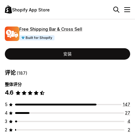
Shopify App Store
Free Shipping Bar & Cross Sell
Built for Shopify
安装
评论
(187)
整体评分
4.6
5
147
4
27
3
4
2
2