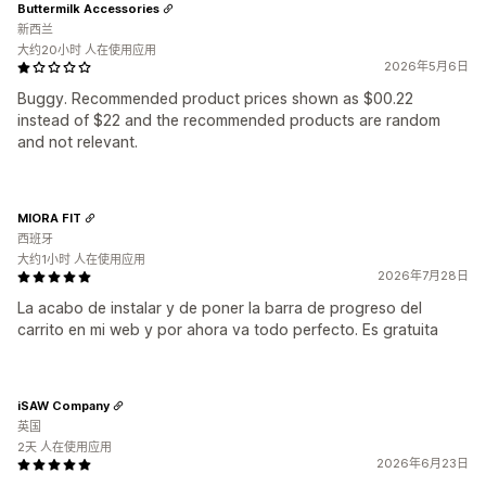
Buttermilk Accessories
新西兰
大约20小时 人在使用应用
2026年5月6日
Buggy. Recommended product prices shown as $00.22
instead of $22 and the recommended products are random
and not relevant.
MIORA FIT
西班牙
大约1小时 人在使用应用
2026年7月28日
La acabo de instalar y de poner la barra de progreso del
carrito en mi web y por ahora va todo perfecto. Es gratuita
iSAW Company
英国
2天 人在使用应用
2026年6月23日