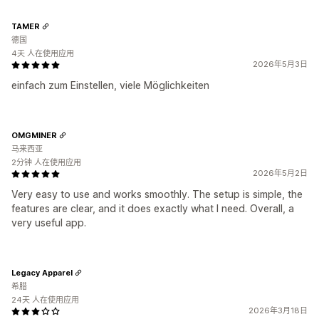
TAMER
德国
4天 人在使用应用
2026年5月3日
einfach zum Einstellen, viele Möglichkeiten
OMGMINER
马来西亚
2分钟 人在使用应用
2026年5月2日
Very easy to use and works smoothly. The setup is simple, the
features are clear, and it does exactly what I need. Overall, a
very useful app.
Legacy Apparel
希腊
24天 人在使用应用
2026年3月18日