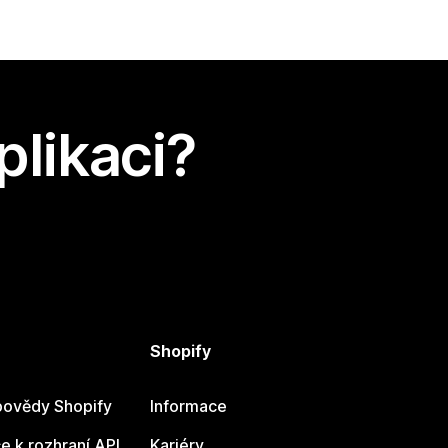
plikaci?
Shopify
ovědy Shopify
Informace
 k rozhraní API
Kariéry