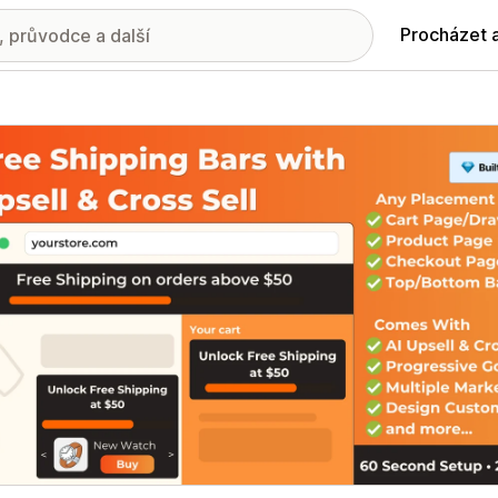
Procházet 
ie propagovaných obrázků