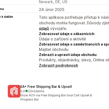
Newark, DE, US
na
24. únor 2025
p k datům
Tato aplikace potřebuje přístup k ná
obchodu mohla fungovat. Důvody zjist
údajů
vývojáře.
Zobrazovat údaje o zákaznících:
Údaje o zařízení a aktivitě
Zobrazovat údaje o zaměstnancích a sp
Majitel obchodu
Zobrazit a upravit údaje obchodu:
Produkty, objednávky, slevy, Online 
Zobrazit podrobnosti
EA• Free Shipping Bar & Upsell
z 5 hvězd
5,0
(2)
•
Zdarma
Celkový počet recenzí: 2
Grow AOV via Free Shipping Bar Goal Cart Upsell &
Progress Bar