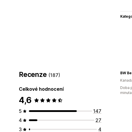
Katego
Recenze
BW Be
(187)
Kanad
Doba p
Celkové hodnocení
minuta
4,6
5
147
4
27
3
4