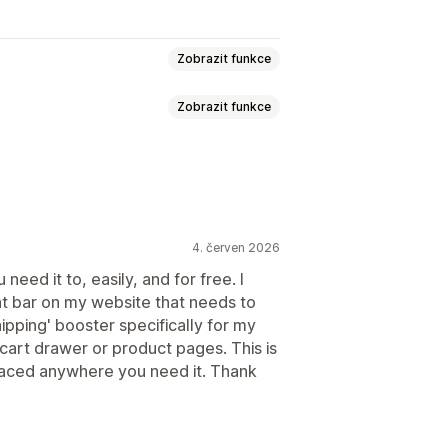
Zobrazit funkce
Zobrazit funkce
íce oznámení
Notifikace
adně
Upselling na stránce produktu
Doplňky jedním kliknutím
obrazení
Odkazy a tlačítka
Pozadí
Více jazyků
4. červen 2026
ce jazyků
need it to, easily, and for free. I
ní
Plánování
Geografické cílení
 bar on my website that needs to
ňky produktů
hipping' booster specifically for my
vané společně
Množstevní slevy
cart drawer or product pages. This is
ocí AI
placed anywhere you need it. Thank
nosti