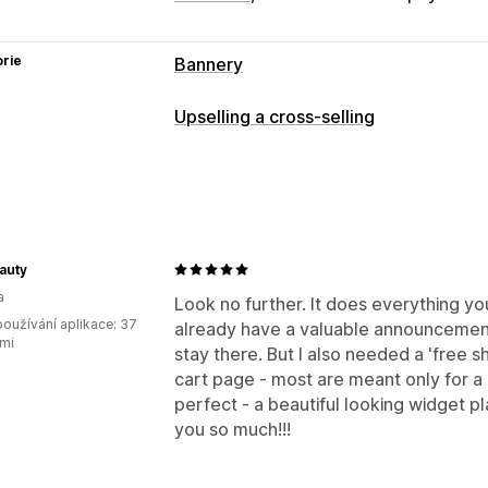
rie
Bannery
Typ banneru
Upselling a cross-selling
Oznamovací lišta
Doprava zdarma
V
Přizpůsobení
Stránka produktu
Propagační
Upselling v košíku
Upselling na pokl
Přizpůsobení
Oznamovací lišta
Ukazatel průběhu
Pozice banneru
Animace
Připnuté z
Výsuvný košík
Vlastní CSS
Více měn
auty
Barva a písmo
Vlastní CSS
Emoji
Ví
a
Nabídky a doporučení
Look no further. It does everything you 
Responzivní design pro mobilní zaříze
oužívání aplikace: 37
already have a valuable announcement
Dárky zdarma
Doprava zdarma
Dopl
Cílení kampaně
Cílení na chování
mi
stay there. But I also needed a 'free s
Doporučené produkty
Často nakupo
Analytika a vykazování
cart page - most are meant only for a 
Odstupňované slevy
Doporučení pom
perfect - a beautiful looking widget 
Sledování výkonnosti
Výkazy návštěv
you so much!!!
Analytika
Konverzní poměry