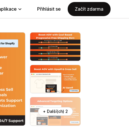
aplikace
Přihlásit se
Začít zdarma
+ Další(ch) 2