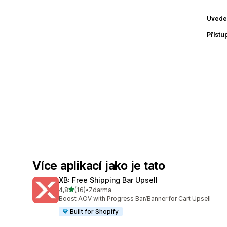
Uvede
Přístu
Více aplikací jako je tato
XB: Free Shipping Bar Upsell
z 5 hvězd
4,8
(16)
•
Zdarma
Celkový počet recenzí: 16
Boost AOV with Progress Bar/Banner for Cart Upsell
Built for Shopify