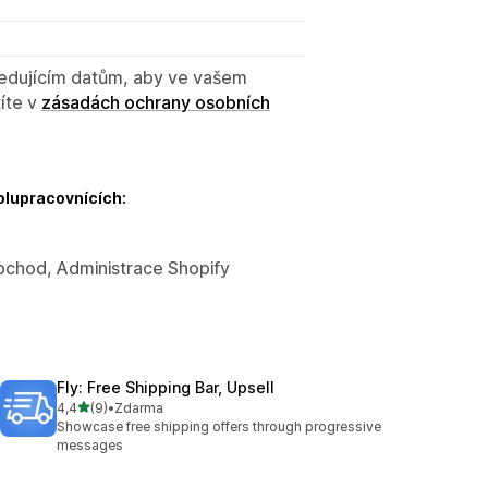
sledujícím datům, aby ve vašem
íte v
zásadách ochrany osobních
olupracovnících:
obchod, Administrace Shopify
Fly: Free Shipping Bar, Upsell
z 5 hvězd
4,4
(9)
•
Zdarma
Celkový počet recenzí: 9
Showcase free shipping offers through progressive
messages