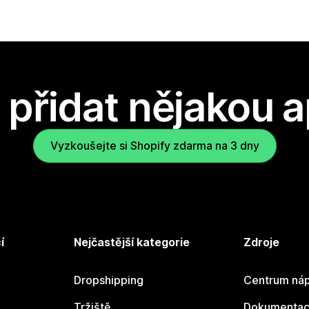
přidat nějakou a
Vyzkoušejte si Shopify zdarma na 3 dny
í
Nejčastější kategorie
Zdroje
Dropshipping
Centrum náp
Tržiště
Dokumentace