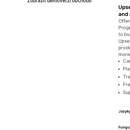
Zobrazit demoverzi obchodu
Upse
and
Offer
Progr
to bu
Upse
produ
more
Car
Pla
Tr
Fr
Sup
Jazyk
Funguj