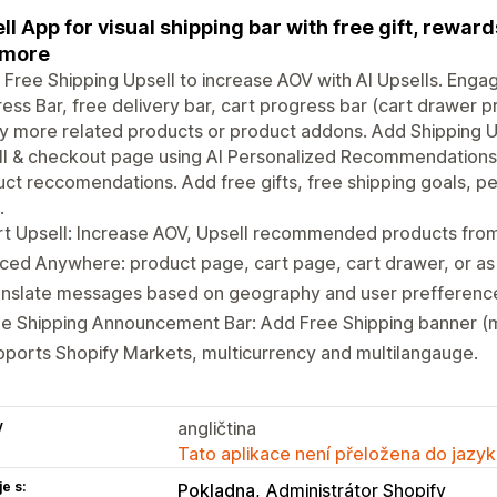
ll App for visual shipping bar with free gift, rewar
 more
 Free Shipping Upsell to increase AOV with AI Upsells. Eng
ess Bar, free delivery bar, cart progress bar (cart drawer 
y more related products or product addons. Add Shipping U
ll & checkout page using AI Personalized Recommendations
ct reccomendations. Add free gifts, free shipping goals, p
.
t Upsell: Increase AOV, Upsell recommended products from 
ced Anywhere: product page, cart page, cart drawer, or a
anslate messages based on geography and user prefferenc
ee Shipping Announcement Bar: Add Free Shipping banner (
ports Shopify Markets, multicurrency and multilangauge.
y
angličtina
Tato aplikace není přeložena do jazyk
e s:
Pokladna
Administrátor Shopify